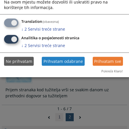
Sporazum o priznanju krivnje
Na ovom mjestu možete dozvoliti ili uskratiti pravo na
korištenje tih informacija.
Translation
(obavezna)
Kako se informisati o stanju predmeta?
↓
2
Servisi treće strane
Analitika o posjećenosti stranica
Sve informacije o predmetima mogu se dobiti na pisani
zahtjev podnosioca zahtjeva u skladu sa Zakonom o slobodi
↓
2
Servisi treće strane
pristupa informacijama F BiH.
Ne prihvatam
Prihvatam odabrane
Prihvatam sve
Pokreće Klaro!
Prijem stranaka kod tužitelja?
Prijem stranaka kod tužitelja vrši se svakim danom uz
prethodni dogovor sa tužiteljem
1 - 6 / 7
1
2