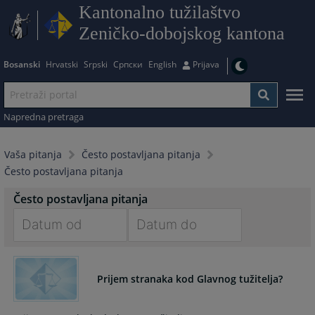
Kantonalno tužilaštvo
Zeničko-dobojskog kantona
Bosanski
Hrvatski
Srpski
Српски
English
Prijava
Napredna pretraga
Vaša pitanja
Često postavljana pitanja
Često postavljana pitanja
Često postavljana pitanja
Navigate
Navigate
forward
forward
Prijem stranaka kod Glavnog tužitelja?
to
to
interact
interact
with
with