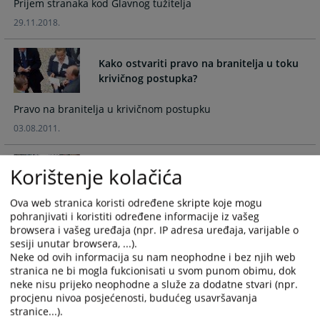
Prijem stranaka kod Glavnog tužitelja
the
the
29.11.2018.
calendar
calendar
and
and
select
select
Kako ostvariti pravo na branitelja u toku
a
a
krivičnog postupka?
date.
date.
Press
Press
Pravo na branitelja u krivičnom postupku
the
the
03.08.2011.
question
question
mark
mark
key
key
Korištenje kolačića
Kako prijaviti krivično djelo i postupak?
to
to
get
get
Ova web stranica koristi određene skripte koje mogu
the
the
Prijavljivanje krivičnog djela
pohranjivati i koristiti određene informacije iz vašeg
browsera i vašeg uređaja (npr. IP adresa uređaja, varijable o
keyboard
keyboard
03.08.2011.
sesiji unutar browsera, ...).
shortcuts
shortcuts
Neke od ovih informacija su nam neophodne i bez njih web
for
for
stranica ne bi mogla fukcionisati u svom punom obimu, dok
changing
changing
Šta je to Sporazum o priznanju krivnje?
neke nisu prijeko neophodne a služe za dodatne stvari (npr.
dates.
dates.
procjenu nivoa posjećenosti, budućeg usavršavanja
stranice...).