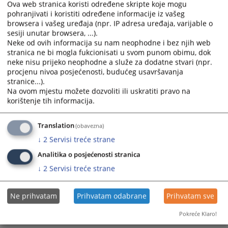
Ova web stranica koristi određene skripte koje mogu
the
the
pohranjivati i koristiti određene informacije iz vašeg
calendar
calendar
browsera i vašeg uređaja (npr. IP adresa uređaja, varijable o
and
and
sesiji unutar browsera, ...).
select
select
Neke od ovih informacija su nam neophodne i bez njih web
a
a
stranica ne bi mogla fukcionisati u svom punom obimu, dok
neke nisu prijeko neophodne a služe za dodatne stvari (npr.
date.
date.
procjenu nivoa posjećenosti, budućeg usavršavanja
Press
Press
stranice...).
the
the
Na ovom mjestu možete dozvoliti ili uskratiti pravo na
question
question
korištenje tih informacija.
Trenutno nema vijesti
mark
mark
key
key
Translation
(obavezna)
to
to
↓
2
Servisi treće strane
get
get
the
the
Analitika o posjećenosti stranica
keyboard
keyboard
↓
2
Servisi treće strane
shortcuts
shortcuts
for
for
Ne prihvatam
Prihvatam odabrane
Prihvatam sve
changing
changing
dates.
dates.
Pokreće Klaro!