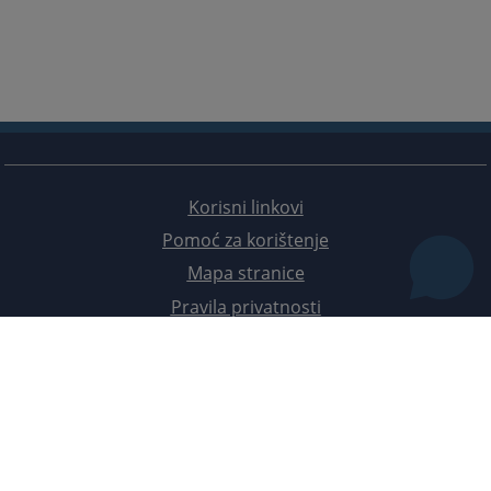
Korisni linkovi
Pomoć za korištenje
Mapa stranice
Pravila privatnosti
Redizajn web stranice je finansirala Evropska unija. Za njen sadržaj isključivo je odgovorno
Visoko sudsko i tužilačko vijeće BiH i ona ne odražava nužno stavove Evropske unije.