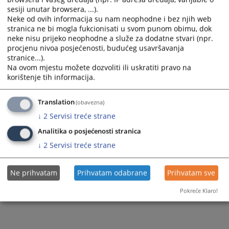
Zaključeni sporazumi
sesiji unutar browsera, ...).
Neke od ovih informacija su nam neophodne i bez njih web
stranica ne bi mogla fukcionisati u svom punom obimu, dok
neke nisu prijeko neophodne a služe za dodatne stvari (npr.
procjenu nivoa posjećenosti, budućeg usavršavanja
stranice...).
Na ovom mjestu možete dozvoliti ili uskratiti pravo na
korištenje tih informacija.
Translation
(obavezna)
↓
2
Servisi treće strane
Analitika o posjećenosti stranica
↓
2
Servisi treće strane
Ne prihvatam
Prihvatam odabrane
Prihvatam sve
Pokreće Klaro!