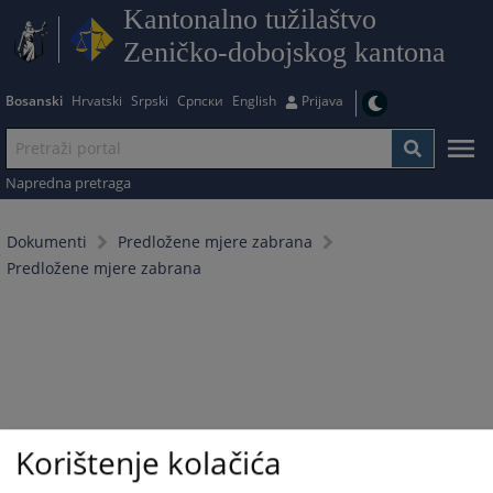
Kantonalno tužilaštvo
Zeničko-dobojskog kantona
Bosanski
Hrvatski
Srpski
Српски
English
Prijava
Napredna pretraga
Dokumenti
Predložene mjere zabrana
Predložene mjere zabrana
Korištenje kolačića