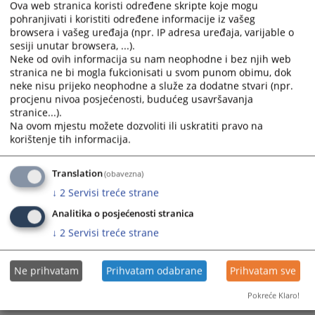
Ova web stranica koristi određene skripte koje mogu
pohranjivati i koristiti određene informacije iz vašeg
browsera i vašeg uređaja (npr. IP adresa uređaja, varijable o
sesiji unutar browsera, ...).
Neke od ovih informacija su nam neophodne i bez njih web
stranica ne bi mogla fukcionisati u svom punom obimu, dok
neke nisu prijeko neophodne a služe za dodatne stvari (npr.
procjenu nivoa posjećenosti, budućeg usavršavanja
stranice...).
Trenutno nema vijesti
Na ovom mjestu možete dozvoliti ili uskratiti pravo na
korištenje tih informacija.
Translation
(obavezna)
↓
2
Servisi treće strane
Analitika o posjećenosti stranica
↓
2
Servisi treće strane
Ne prihvatam
Prihvatam odabrane
Prihvatam sve
Pokreće Klaro!