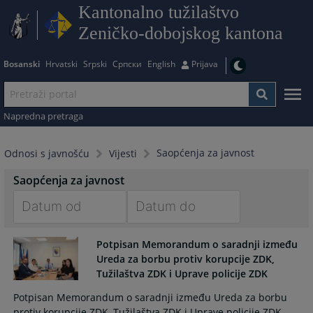
Kantonalno tužilaštvo
Zeničko-dobojskog kantona
Bosanski
Hrvatski
Srpski
Српски
English
Prijava
Napredna pretraga
Saopćenja za javnost
Odnosi s javnošću
Vijesti
Saopćenja za javnost
Navigate
Navigate
Potpisan Memorandum o saradnji između
forward
forward
Ureda za borbu protiv korupcije ZDK,
to
to
Tužilaštva ZDK i Uprave policije ZDK
interact
interact
with
with
Potpisan Memorandum o saradnji između Ureda za borbu
the
the
protiv korupcije ZDK, Tužilaštva ZDK i Uprave policije ZDK