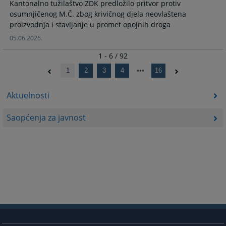
Kantonalno tužilaštvo ZDK predložilo pritvor protiv
osumnjičenog M.Č. zbog krivičnog djela neovlaštena
proizvodnja i stavljanje u promet opojnih droga
05.06.2026.
1 - 6 / 92
1
2
3
4
16
Aktuelnosti
Saopćenja za javnost