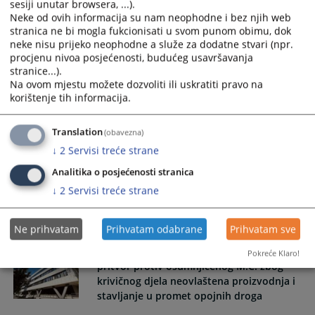
sesiji unutar browsera, ...).
Uručena zlatna značka v.d. glavnog
Neke od ovih informacija su nam neophodne i bez njih web
tužioca KT ZDK na ceremoniji
stranica ne bi mogla fukcionisati u svom punom obimu, dok
obilježavanja Dana policije u F BiH
neke nisu prijeko neophodne a služe za dodatne stvari (npr.
procjenu nivoa posjećenosti, budućeg usavršavanja
Uručena zlatna značka v.d. glavnog tužioca KT ZDK na
stranice...).
ceremoniji obilježavanja Dana policije u F BiH
Na ovom mjestu možete dozvoliti ili uskratiti pravo na
01.07.2026.
korištenje tih informacija.
Ispraćaj kantonalne tužiteljice Božičković
Translation
(obavezna)
Andreje povodom imenovanja na dužnost
↓
2
Servisi treće strane
sutkinje Općinskog suda u Visokom
Analitika o posjećenosti stranica
Ispraćaj kantonalne tužiteljice Božičković Andreje povodom
↓
2
Servisi treće strane
imenovanja na dužnost sutkinje Općinskog suda u Visokom
01.07.2026.
Ne prihvatam
Prihvatam odabrane
Prihvatam sve
Kantonalno tužilaštvo ZDK predložilo
Pokreće Klaro!
pritvor protiv osumnjičenog M.Č. zbog
krivičnog djela neovlaštena proizvodnja i
stavljanje u promet opojnih droga