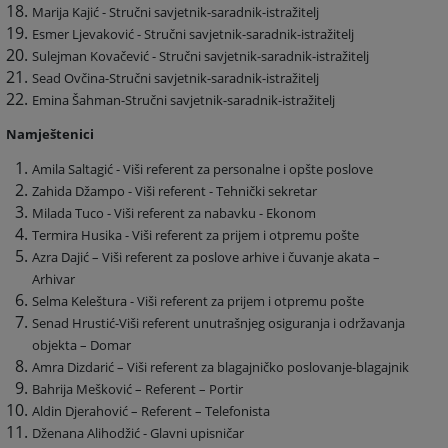
Marija Kajić - Stručni savjetnik-saradnik-istražitelj
Esmer Ljevaković - Stručni savjetnik-saradnik-istražitelj
Sulejman Kovačević - Stručni savjetnik-saradnik-istražitelj
Sead Ovčina-Stručni savjetnik-saradnik-istražitelj
Emina Šahman-Stručni savjetnik-saradnik-istražitelj
Namještenici
Amila Saltagić - Viši referent za personalne i opšte poslove
Zahida Džampo - Viši referent - Tehnički sekretar
Milada Tuco - Viši referent za nabavku - Ekonom
Termira Husika - Viši referent za prijem i otpremu pošte
Azra Dajić – Viši referent za poslove arhive i čuvanje akata –
Arhivar
Selma Keleštura - Viši referent za prijem i otpremu pošte
Senad Hrustić-Viši referent unutrašnjeg osiguranja i održavanja
objekta – Domar
Amra Dizdarić – Viši referent za blagajničko poslovanje-blagajnik
Bahrija Mešković – Referent – Portir
Aldin Djerahović – Referent – Telefonista
Dženana Alihodžić - Glavni upisničar