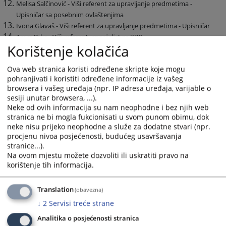
Melisa Salčinović - Viši referent za upravljanje predmetima -
Upisničar sa posebnim ovlaštenjima
Ivona Glavaš - Viši referent za upravljanje predmetima - Upisničar
Amra Brka - Viši referent -specijalist za KDP
Korištenje kolačića
Belmana Bilić -
Viši referent za upravljanje predmetima
-
Upisničar
Ova web stranica koristi određene skripte koje mogu
Darija Nalić - Viši referent za unos podataka - Upisničar
pohranjivati i koristiti određene informacije iz vašeg
Irna Khiat -
Viši referent za upravljanje predmetima
– Upisničar
browsera i vašeg uređaja (npr. IP adresa uređaja, varijable o
Ajla Jusić - Viši referent za unos podataka - Upisničar
sesiji unutar browsera, ...).
Belma Fazlić - Viši referent za unos podataka - Upisničar
Neke od ovih informacija su nam neophodne i bez njih web
Amira Muminović - Viši referent za unos podataka - Upisničar
stranica ne bi mogla fukcionisati u svom punom obimu, dok
Hasiba Kubat - Glavni daktilograf - Šef odsjeka za poslove prepisa i
neke nisu prijeko neophodne a služe za dodatne stvari (npr.
procjenu nivoa posjećenosti, budućeg usavršavanja
diktata
stranice...).
Manda Krišto - Viši referent – Daktilograf
Na ovom mjestu možete dozvoliti ili uskratiti pravo na
Amira Šojko - Viši referent - Daktilograf
korištenje tih informacija.
Ira Hrgić - Viši referent - Daktilograf
Kalmina Behlić - Viši referent - Daktilograf
Translation
(obavezna)
Mediha Delić - Viši referent – Daktilograf
↓
2
Servisi treće strane
Nermina Šabanović - Viši referent – Daktilograf
Alma Osmanović - Viši referent – Daktilograf
Analitika o posjećenosti stranica
Ada Bambur - Viši referent – Daktilograf