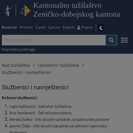
Kantonalno tužilaštvo
Zeničko-dobojskog kantona
Bosanski
Hrvatski
Srpski
Српски
English
Prijava
Napredna pretraga
Rad tužilaštva
Uposlenici tužilaštva
Službenici i namještenici
Službenici i namještenici
Državni službenici
Lejla Salčinović - Sekretar tužilaštva
Ena Serdarević - Šef računovodstva
Mirela Zvekić - Viši stručni saradnik za kadrovske poslove
Jasmin Čeljo - Viši stručni saradnik za odnose s javnošću -
Portparol