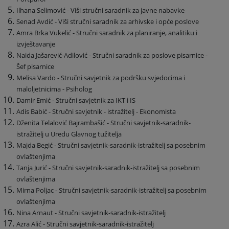
Ilhana Selimović - Viši stručni saradnik za javne nabavke
Senad Avdić - Viši stručni saradnik za arhivske i opće poslove
Amra Brka Vukelić - Stručni saradnik za planiranje, analitiku i
izvještavanje
Naida Jašarević-Adilović - Stručni saradnik za poslove pisarnice -
Šef pisarnice
Melisa Vardo - Stručni savjetnik za podršku svjedocima i
maloljetnicima - Psiholog
Damir Emić - Stručni savjetnik za IKT i IS
Adis Babić - Stručni savjetnik - istražitelj - Ekonomista
Dženita Telalović Bajrambašić - Stručni savjetnik-saradnik-
istražitelj u Uredu Glavnog tužitelja
Majda Begić - Stručni savjetnik-saradnik-istražitelj sa posebnim
ovlaštenjima
Tanja Jurić - Stručni savjetnik-saradnik-istražitelj sa posebnim
ovlaštenjima
Mirna Poljac - Stručni savjetnik-saradnik-istražitelj sa posebnim
ovlaštenjima
Nina Arnaut - Stručni savjetnik-saradnik-istražitelj
Azra Alić - Stručni savjetnik-saradnik-istražitelj