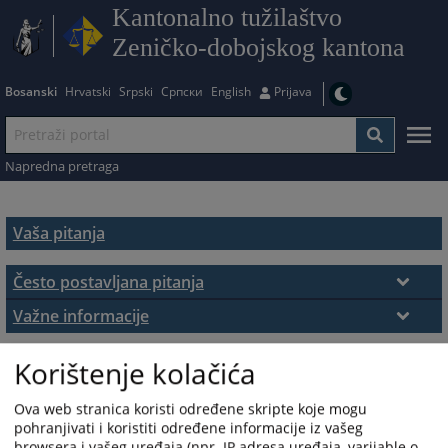
Kantonalno tužilaštvo
Zeničko-dobojskog kantona
Bosanski
Hrvatski
Srpski
Српски
English
Prijava
Napredna pretraga
Vaša pitanja
Često postavljana pitanja
Često postavljana pitanja
Važne informacije
Podnošenje pritužbi
Korištenje kolačića
Ova web stranica koristi određene skripte koje mogu
pohranjivati i koristiti određene informacije iz vašeg
browsera i vašeg uređaja (npr. IP adresa uređaja, varijable o