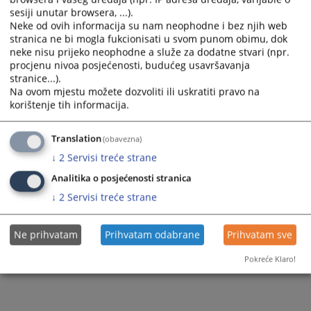
sesiji unutar browsera, ...).
Neke od ovih informacija su nam neophodne i bez njih web
stranica ne bi mogla fukcionisati u svom punom obimu, dok
neke nisu prijeko neophodne a služe za dodatne stvari (npr.
procjenu nivoa posjećenosti, budućeg usavršavanja
stranice...).
Na ovom mjestu možete dozvoliti ili uskratiti pravo na
korištenje tih informacija.
Translation
(obavezna)
↓
2
Servisi treće strane
Analitika o posjećenosti stranica
↓
2
Servisi treće strane
Ne prihvatam
Prihvatam odabrane
Prihvatam sve
Pokreće Klaro!