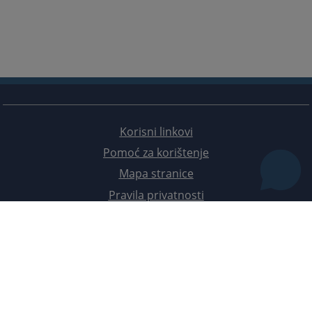
Korisni linkovi
Pomoć za korištenje
Mapa stranice
Pravila privatnosti
Redizajn web stranice je finansirala Evropska unija. Za njen sadržaj isključivo je odgovorno
Visoko sudsko i tužilačko vijeće BiH i ona ne odražava nužno stavove Evropske unije.