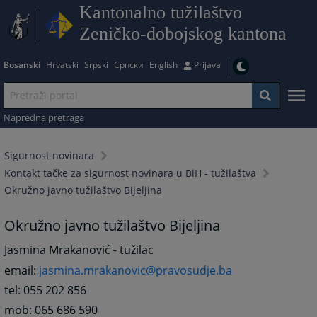
Kantonalno tužilaštvo
Zeničko-dobojskog kantona
Bosanski
Hrvatski
Srpski
Српски
English
Prijava
Napredna pretraga
Sigurnost novinara
Kontakt tačke za sigurnost novinara u BiH - tužilaštva
Okružno javno tužilaštvo Bijeljina
Okružno javno tužilaštvo Bijeljina
Jasmina Mrakanović - tužilac
email:
jasmina.mrakanovic@pravosudje.ba
tel: 055 202 856
mob: 065 686 590