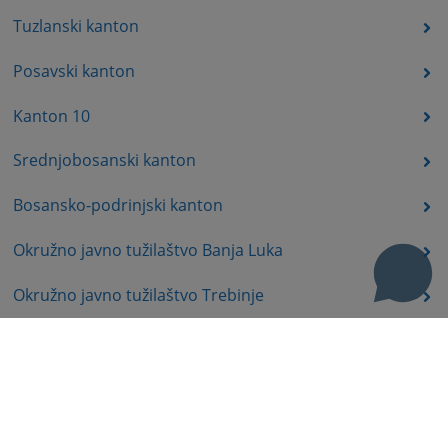
Tuzlanski kanton
Posavski kanton
Kanton 10
Srednjobosanski kanton
Bosansko-podrinjski kanton
Okružno javno tužilaštvo Banja Luka
Okružno javno tužilaštvo Trebinje
Okružno javno tužilaštvo Istočno Sarajevo
Okružno javno tužilaštvo Prijedor
Okružno javno tužilaštvo Bijeljina