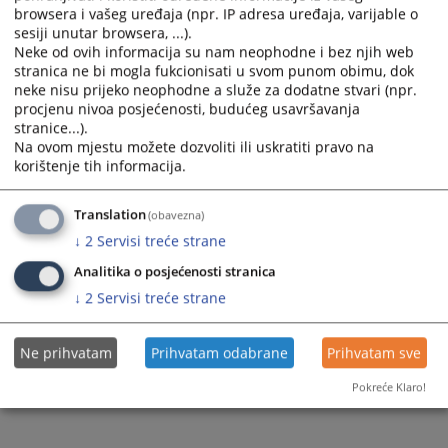
browsera i vašeg uređaja (npr. IP adresa uređaja, varijable o
sesiji unutar browsera, ...).
Neke od ovih informacija su nam neophodne i bez njih web
stranica ne bi mogla fukcionisati u svom punom obimu, dok
neke nisu prijeko neophodne a služe za dodatne stvari (npr.
procjenu nivoa posjećenosti, budućeg usavršavanja
stranice...).
Na ovom mjestu možete dozvoliti ili uskratiti pravo na
korištenje tih informacija.
Translation
(obavezna)
↓
2
Servisi treće strane
Analitika o posjećenosti stranica
↓
2
Servisi treće strane
Ne prihvatam
Prihvatam odabrane
Prihvatam sve
Pokreće Klaro!