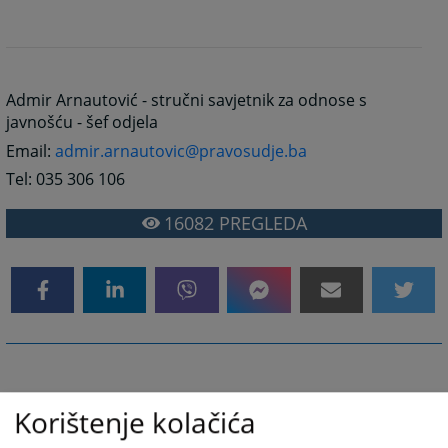
Admir Arnautović - stručni savjetnik za odnose s
javnošću - šef odjela
Email:
admir.arnautovic@pravosudje.ba
Tel: 035 306 106
16082
PREGLEDA
Korištenje kolačića