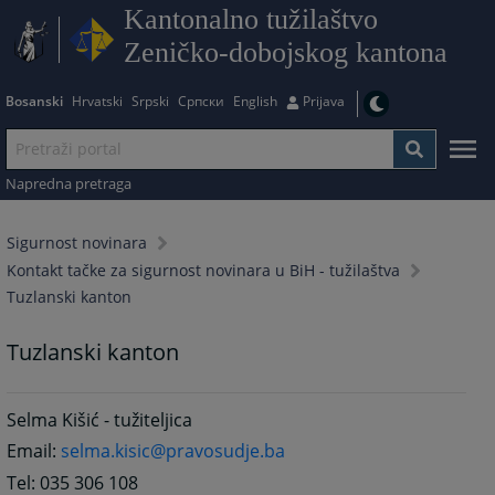
Kantonalno tužilaštvo
Zeničko-dobojskog kantona
Bosanski
Hrvatski
Srpski
Српски
English
Prijava
Napredna pretraga
Sigurnost novinara
Kontakt tačke za sigurnost novinara u BiH - tužilaštva
Tuzlanski kanton
Tuzlanski kanton
Selma Kišić - tužiteljica
Email:
selma.kisic@pravosudje.ba
Tel: 035 306 108