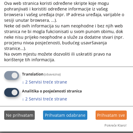
Ova web stranica koristi određene skripte koje mogu
pohranjivati i koristiti određene informacije iz vašeg
browsera i vašeg uređaja (npr. IP adresa uređaja, varijable o
sesiji unutar browsera, ...).
Neke od ovih informacija su nam neophodne i bez njih web
stranica ne bi mogla fukcionisati u svom punom obimu, dok
neke nisu prijeko neophodne a služe za dodatne stvari (npr.
procjenu nivoa posjećenosti, budućeg usavršavanja
stranice...).
Na ovom mjestu možete dozvoliti ili uskratiti pravo na
korištenje tih informacija.
Translation
(obavezna)
↓
2
Servisi treće strane
Analitika o posjećenosti stranica
↓
2
Servisi treće strane
Ne prihvatam
Prihvatam odabrane
Prihvatam sve
Pokreće Klaro!