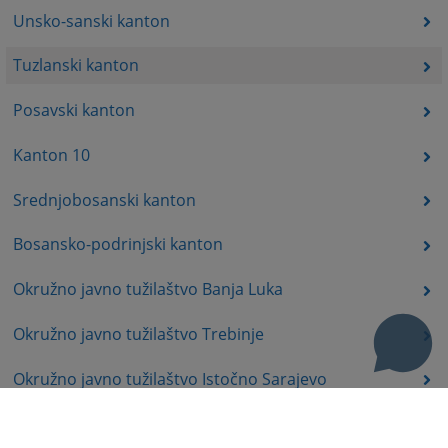
Unsko-sanski kanton
Tuzlanski kanton
Posavski kanton
Kanton 10
Srednjobosanski kanton
Bosansko-podrinjski kanton
Okružno javno tužilaštvo Banja Luka
Okružno javno tužilaštvo Trebinje
Okružno javno tužilaštvo Istočno Sarajevo
Okružno javno tužilaštvo Prijedor