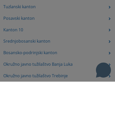
Tuzlanski kanton
Posavski kanton
Kanton 10
Srednjobosanski kanton
Bosansko-podrinjski kanton
Okružno javno tužilaštvo Banja Luka
Okružno javno tužilaštvo Trebinje
Okružno javno tužilaštvo Istočno Sarajevo
Okružno javno tužilaštvo Prijedor
Okružno javno tužilaštvo Bijeljina