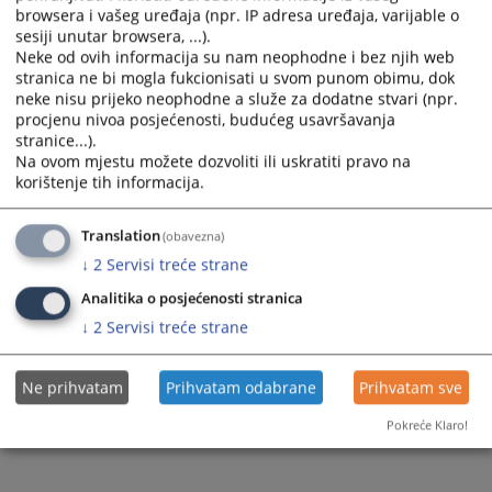
browsera i vašeg uređaja (npr. IP adresa uređaja, varijable o
sesiji unutar browsera, ...).
Neke od ovih informacija su nam neophodne i bez njih web
stranica ne bi mogla fukcionisati u svom punom obimu, dok
neke nisu prijeko neophodne a služe za dodatne stvari (npr.
procjenu nivoa posjećenosti, budućeg usavršavanja
stranice...).
Na ovom mjestu možete dozvoliti ili uskratiti pravo na
korištenje tih informacija.
Translation
(obavezna)
↓
2
Servisi treće strane
Analitika o posjećenosti stranica
↓
2
Servisi treće strane
Ne prihvatam
Prihvatam odabrane
Prihvatam sve
Pokreće Klaro!