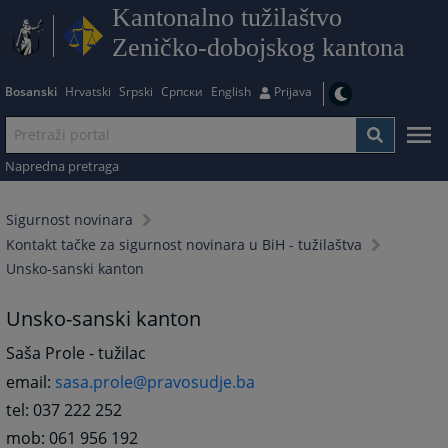
Kantonalno tužilaštvo
Zeničko-dobojskog kantona
Bosanski
Hrvatski
Srpski
Српски
English
Prijava
Napredna pretraga
Sigurnost novinara
Kontakt tačke za sigurnost novinara u BiH - tužilaštva
Unsko-sanski kanton
Unsko-sanski kanton
Saša Prole - tužilac
email:
sasa.prole@pravosudje.ba
tel: 037 222 252
mob: 061 956 192