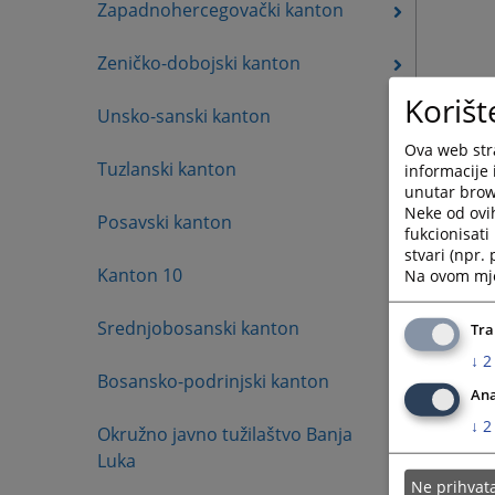
Zapadnohercegovački kanton
Zeničko-dobojski kanton
Korišt
Unsko-sanski kanton
Ova web stra
Tuzlanski kanton
informacije 
unutar brows
Neke od ovi
Posavski kanton
fukcionisat
stvari (npr.
Kanton 10
Na ovom mjes
Srednjobosanski kanton
Tra
↓
2
Bosansko-podrinjski kanton
Ana
↓
2
Okružno javno tužilaštvo Banja
Luka
Ne prihva