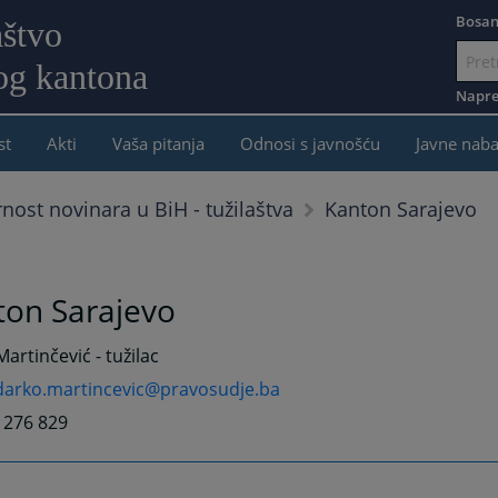
Bosan
aštvo
og kantona
Idi
na
Napre
sadržaj
st
Akti
Vaša pitanja
Odnosi s javnošću
Javne nab
Kanton Sarajevo
rnost novinara u BiH - tužilaštva
ton Sarajevo
artinčević - tužilac
darko.martincevic@pravosudje.ba
3 276 829