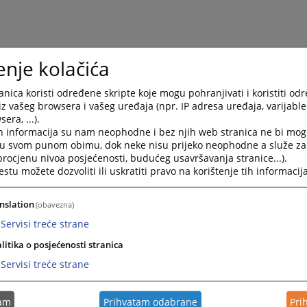
enje kolačića
nica koristi određene skripte koje mogu pohranjivati i koristiti od
iz vašeg browsera i vašeg uređaja (npr. IP adresa uređaja, varijable 
era, ...).
h informacija su nam neophodne i bez njih web stranica ne bi mog
i u svom punom obimu, dok neke nisu prijeko neophodne a služe z
 procjenu nivoa posjećenosti, budućeg usavršavanja stranice...).
tu možete dozvoliti ili uskratiti pravo na korištenje tih informacija
nslation
(obavezna)
Servisi treće strane
litika o posjećenosti stranica
Servisi treće strane
tam
Prihvatam odabrane
Pri