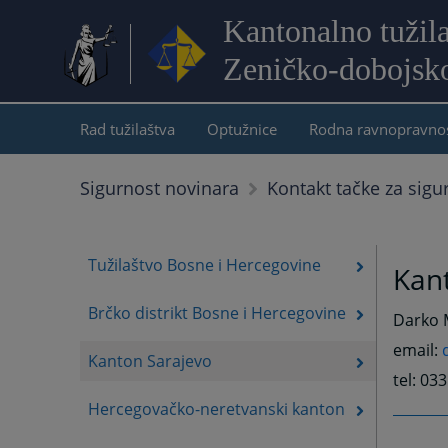
Kantonalno tužil
Zeničko-dobojsk
Rad tužilaštva
Optužnice
Rodna ravnopravno
Sigurnost novinara
Kontakt tačke za sigu
Tužilaštvo Bosne i Hercegovine
Kan
Brčko distrikt Bosne i Hercegovine
Darko M
email:
Kanton Sarajevo
tel: 03
Hercegovačko-neretvanski kanton