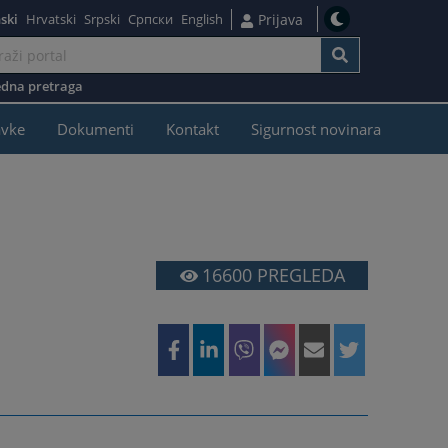
ski
Hrvatski
Srpski
Српски
English
Prijava
dna pretraga
avke
Dokumenti
Kontakt
Sigurnost novinara
16600
PREGLEDA