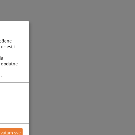
ređene
o sesiji
la
a dodatne
.
hvatam sve