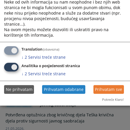
Neke od ovih informacija su nam neophodne i bez njih web
javnog prometa
stranica ne bi mogla fukcionisati u svom punom obimu, dok
neke nisu prijeko neophodne a služe za dodatne stvari (npr.
Potvrđena optužnica zbog krivičnog djela teška krivična djela
procjenu nivoa posjećenosti, budućeg usavršavanja
protiv sigurnosti javnog prometa
stranice...).
26.06.2026.
Na ovom mjestu možete dozvoliti ili uskratiti pravo na
korištenje tih informacija.
Potvrđena optužnica zbog krivičnog djela
Translation
(obavezna)
Nasilničko ponašanje
↓
2
Servisi treće strane
Potvrđena optužnica zbog krivičnog djela Nasilničko
Analitika o posjećenosti stranica
ponašanje
↓
2
Servisi treće strane
22.05.2026.
Ne prihvatam
Prihvatam odabrane
Prihvatam sve
Potvrđena optužnica zbog krivičnog djela
Teška krivična djela protiv sigurnosti
Pokreće Klaro!
javnog saobraćaja
Potvrđena optužnica zbog krivičnog djela Teška krivična
djela protiv sigurnosti javnog saobraćaja
21.05.2026.