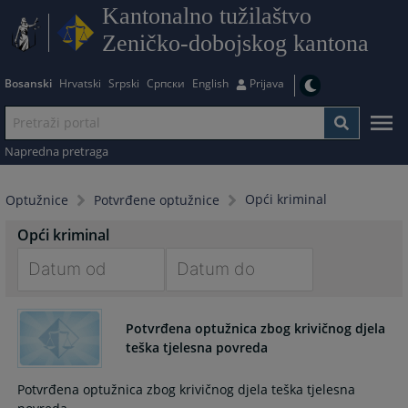
Kantonalno tužilaštvo
Zeničko-dobojskog kantona
Bosanski
Hrvatski
Srpski
Српски
English
Prijava
Napredna pretraga
Opći kriminal
Optužnice
Potvrđene optužnice
Opći kriminal
Navigate
Navigate
forward
forward
Potvrđena optužnica zbog krivičnog djela
to
to
teška tjelesna povreda
interact
interact
with
with
Potvrđena optužnica zbog krivičnog djela teška tjelesna
the
the