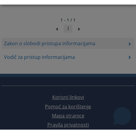
1 - 1 / 1
1
Zakon o slobodi pristupa informacijama
Vodič za pristup informacijama
Korisni linkovi
Pomoć za korištenje
Mapa stranice
Pravila privatnosti