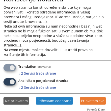
Ova web stranica koristi određene skripte koje mogu
pohranjivati i koristiti određene informacije iz vašeg
browsera i vašeg uređaja (npr. IP adresa uređaja, varijable o
Prateći dokumenti
sesiji unutar browsera, ...).
Neke od ovih informacija su nam neophodne i bez njih web
Izmjena i dopuna Zakona o slobodi pristupa
stranica ne bi mogla fukcionisati u svom punom obimu, dok
informacijama
neke nisu prijeko neophodne a služe za dodatne stvari (npr.
procjenu nivoa posjećenosti, budućeg usavršavanja
Zakon o slobodi pristupa informacijama FBiH
stranice...).
Na ovom mjestu možete dozvoliti ili uskratiti pravo na
korištenje tih informacija.
Translation
(obavezna)
↓
2
Servisi treće strane
Analitika o posjećenosti stranica
↓
2
Servisi treće strane
Ne prihvatam
Prihvatam odabrane
Prihvatam sve
Pokreće Klaro!