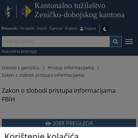
Kantonalno tužilaštvo
Zeničko-dobojskog kantona
Bosanski
Hrvatski
Srpski
Српски
English
Prijava
Napredna pretraga
Odnosi s javnošću
Pristup informacijama
Zakon o slobodi pristupa informacijama
Zakon o slobodi pristupa informacijama
FBiH
3088
PREGLEDA
Korištenje kolačića