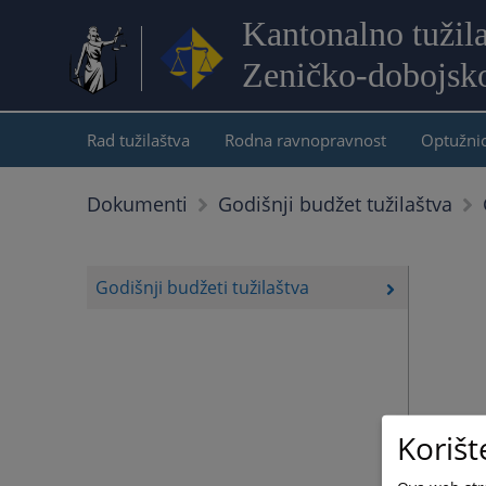
Kantonalno tužil
Zeničko-dobojsk
Rad tužilaštva
Rodna ravnopravnost
Optužni
Dokumenti
Godišnji budžet tužilaštva
Godišnji budžeti tužilaštva
Korišt