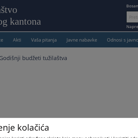
Bosan
aštvo
og kantona
Idi
na
Napre
sadržaj
ce
Akti
Vaša pitanja
Javne nabavke
Odnosi s javn
Godišnji budžeti tužilaštva
enje kolačića