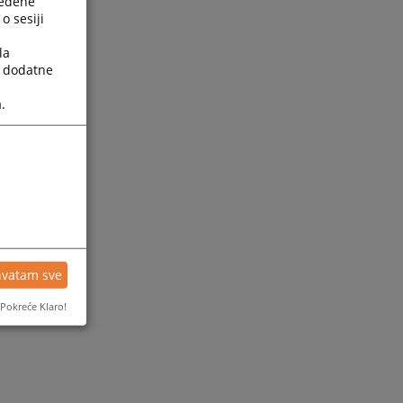
ređene
o sesiji
la
a dodatne
.
ijesti
hvatam sve
Pokreće Klaro!