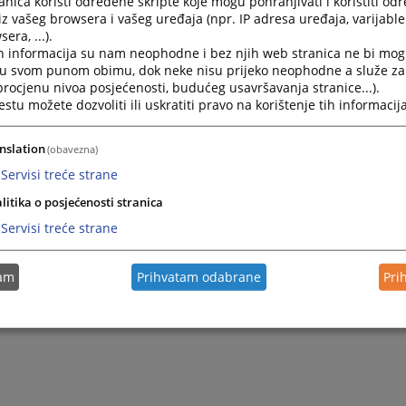
nica koristi određene skripte koje mogu pohranjivati i koristiti od
iz vašeg browsera i vašeg uređaja (npr. IP adresa uređaja, varijable 
era, ...).
h informacija su nam neophodne i bez njih web stranica ne bi mog
i u svom punom obimu, dok neke nisu prijeko neophodne a služe z
 procjenu nivoa posjećenosti, budućeg usavršavanja stranice...).
tu možete dozvoliti ili uskratiti pravo na korištenje tih informacija
nslation
(obavezna)
Servisi treće strane
Trenutno nema v
litika o posjećenosti stranica
Servisi treće strane
tam
Prihvatam odabrane
Pri