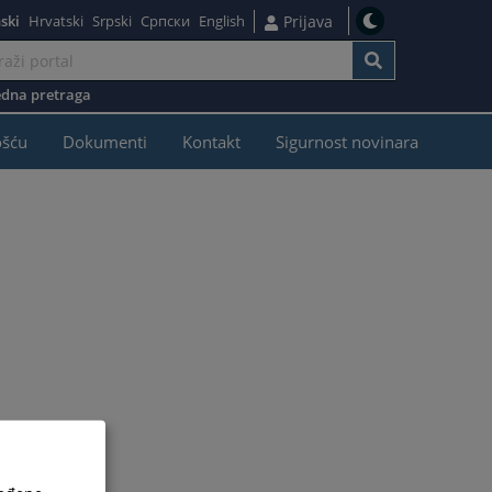
ski
Hrvatski
Srpski
Српски
English
Prijava
dna pretraga
ošću
Dokumenti
Kontakt
Sigurnost novinara