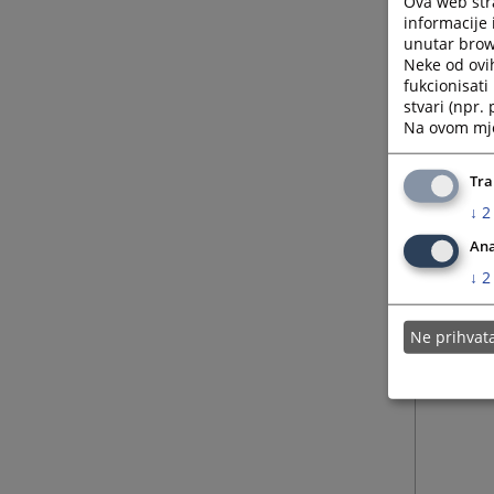
Ova web stra
informacije 
unutar brows
Neke od ovi
fukcionisat
stvari (npr.
Na ovom mjes
Tra
↓
2
Ana
↓
2
Ne prihva