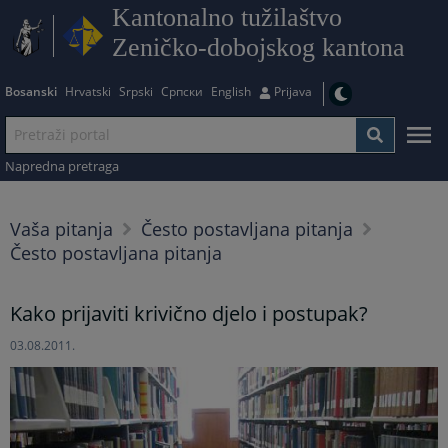
Kantonalno tužilaštvo
Zeničko-dobojskog kantona
Bosanski
Hrvatski
Srpski
Српски
English
Prijava
Napredna pretraga
Vaša pitanja
Često postavljana pitanja
Često postavljana pitanja
Kako prijaviti krivično djelo i postupak?
03.08.2011.