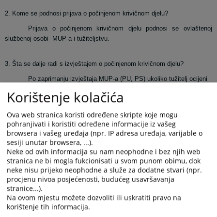
2. Kome se podnosi prijava o počinjenom krivičnom djelu?
Prijava o počinjenom krivičnom djelu podnosi se ovlaštenoj
službenoj osobi
MUP-a i tužiteljstvu.
3. Šta se dalje radi s izvještajem o počinjenom krivičnom djelu?
Po zaprimanju izvještaja MUP-a (PU, PS) ukoliko tužitelj ocijeni
da postoji osnov sumnje da je izvršeno krivično djelo, donosi naredbu o
Korištenje kolačića
sprovođenju istrage.
Ova web stranica koristi određene skripte koje mogu
pohranjivati i koristiti određene informacije iz vašeg
4. Ukoliko ne dođe do pokretanja istrage,
hoću li o tome biti obaviješten?
browsera i vašeg uređaja (npr. IP adresa uređaja, varijable o
O nesprovođenju istrage, kao i o razlozima za to, Tužitelj će
sesiji unutar browsera, ...).
obavijestiti oštećenog i podnosioca prijave u roku od tri dana. Oštećeni i
Neke od ovih informacija su nam neophodne i bez njih web
podnosilac imaju pravo podnijeti pritužbu u roku od osam dana Uredu
stranica ne bi mogla fukcionisati u svom punom obimu, dok
neke nisu prijeko neophodne a služe za dodatne stvari (npr.
tužitelja.
procjenu nivoa posjećenosti, budućeg usavršavanja
stranice...).
5. Kada tužitelj obustavlja istragu?
Na ovom mjestu možete dozvoliti ili uskratiti pravo na
korištenje tih informacija.
Tužitelj će naredbom obustaviti istragu ukoliko se ustanovi da: