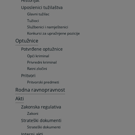
Historijat
Uposlenici tužilaštva
Glavni tužilac
Tužioci
Službenici i namještenici
Konkursi za upražnjene pozicije
Optužnice
Potvrđene optužnice
Opći kriminal
Privredni kriminal
Ratni zločini
Pritvori
Pritvorski predmeti
Rodna ravnopravnost
Akti
Zakonska regulativa
Zakoni
Strateški dokumenti
Strateški dokumenti
Interni akti