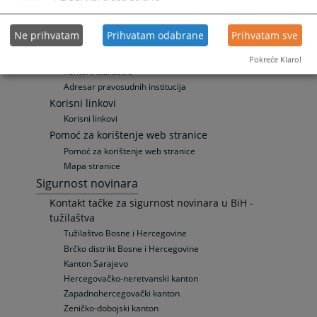
Zaključeni sporazumi
Zaključeni sporazumi
Ne prihvatam
Prihvatam odabrane
Prihvatam sve
Kontakt
Kontakt tužilaštva
Pokreće Klaro!
Kontakt tužilaštva
Adresar pravosudnih institucija
Korisni linkovi
Korisni linkovi
Pomoć za korištenje web stranice
Pomoć za korištenje web stranice
Mapa stranice
Sigurnost novinara
Kontakt tačke za sigurnost novinara u BiH -
tužilaštva
Tužilaštvo Bosne i Hercegovine
Brčko distrikt Bosne i Hercegovine
Kanton Sarajevo
Hercegovačko-neretvanski kanton
Zapadnohercegovački kanton
Zeničko-dobojski kanton