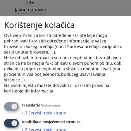
Slike
Javne nabavke
Obavještenja o nabavci
Korištenje kolačića
Obavještenja iz Javnih nabavki
Plan nabavki
Ova web stranica koristi određene skripte koje mogu
Plan Javnih nabavki
pohranjivati i koristiti određene informacije iz vašeg
Izvještaji o nabavci
browsera i vašeg uređaja (npr. IP adresa uređaja, varijable o
Izvještaji iz Javnih nabavki
sesiji unutar browsera, ...).
Odluke
Neke od ovih informacija su nam neophodne i bez njih web
stranica ne bi mogla fukcionisati u svom punom obimu, dok
Odluke iz Javnih nabavki
neke nisu prijeko neophodne a služe za dodatne stvari (npr.
Dokumenti
procjenu nivoa posjećenosti, budućeg usavršavanja
Godišnji plan rada tužilaštva
stranice...).
Na ovom mjestu možete dozvoliti ili uskratiti pravo na
Godišnji planovi rada tužilaštva
korištenje tih informacija.
Godišnji izvještaj o radu tužilaštva
Godišnji izvještaji o radu tužilaštva
Translation
(obavezna)
Godišnji budžet tužilaštva
Godišnji budžeti tužilaštva
↓
2
Servisi treće strane
Predložene mjere zabrana
Analitika o posjećenosti stranica
Predložene mjere zabrana
↓
2
Servisi treće strane