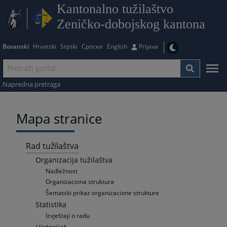
Kantonalno tužilaštvo
Zeničko-dobojskog kantona
Bosanski
Hrvatski
Srpski
Српски
English
Prijava
Napredna pretraga
Mapa stranice
Rad tužilaštva
Organizacija tužilaštva
Nadležnost
Organizaciona struktura
Šematski prikaz organizacione strukture
Statistika
Izvještaji o radu