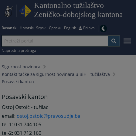
Kantonalno tužilaštvo
Zeničko-dobojskog kantona
Bosanski
Hrvatski
Srpski
Српски
English
Prijava
Napredna pretraga
Sigurnost novinara
Kontakt tačke za sigurnost novinara u BiH - tužilaštva
Posavski kanton
Posavski kanton
Ostoj Ostoić - tužilac
email:
ostoj.ostoic@pravosudje.ba
tel-1: 031 744 105
tel-2: 031 712 160