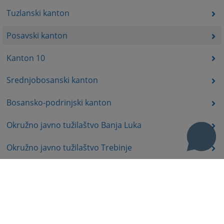
Tuzlanski kanton
Posavski kanton
Kanton 10
Srednjobosanski kanton
Bosansko-podrinjski kanton
Okružno javno tužilaštvo Banja Luka
Okružno javno tužilaštvo Trebinje
Okružno javno tužilaštvo Istočno Sarajevo
Okružno javno tužilaštvo Prijedor
Okružno javno tužilaštvo Bijeljina