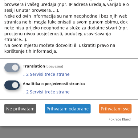
browsera i vašeg uređaja (npr. IP adresa uređaja, varijable o
sesiji unutar browsera, ...).
Neke od ovih informacija su nam neophodne i bez njih web
stranica ne bi mogla fukcionisati u svom punom obimu, dok
neke nisu prijeko neophodne a služe za dodatne stvari (npr.
procjenu nivoa posjećenosti, budućeg usavršavanja
stranice...).
Na ovom mjestu možete dozvoliti ili uskratiti pravo na
korištenje tih informacija.
Translation
(obavezna)
↓
2
Servisi treće strane
Analitika o posjećenosti stranica
↓
2
Servisi treće strane
Ne prihvatam
Prihvatam odabrane
Prihvatam sve
Pokreće Klaro!