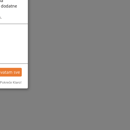
la
a dodatne
.
hvatam sve
Pokreće Klaro!