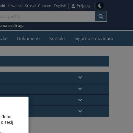
ski
Hrvatski
Srpski
Српски
English
Prijava
dna pretraga
avke
Dokumenti
Kontakt
Sigurnost novinara
ređene
o sesiji