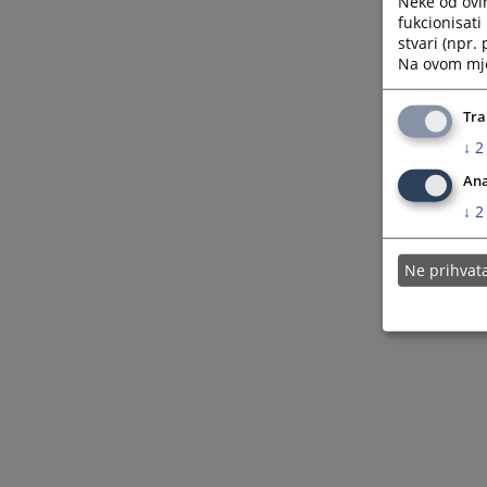
Neke od ovi
fukcionisat
stvari (npr.
Na ovom mjes
Tra
↓
2
Ana
↓
2
Ne prihva