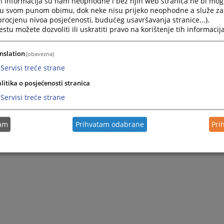
h informacija su nam neophodne i bez njih web stranica ne bi mog
i u svom punom obimu, dok neke nisu prijeko neophodne a služe z
 procjenu nivoa posjećenosti, budućeg usavršavanja stranice...).
tu možete dozvoliti ili uskratiti pravo na korištenje tih informacija
nslation
(obavezna)
Servisi treće strane
litika o posjećenosti stranica
Servisi treće strane
tam
Prihvatam odabrane
Pri