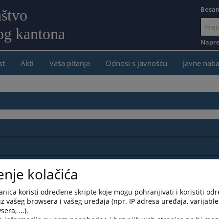
Bosan
aštvo
og kantona
Idi
na
Napre
sadržaj
st
Akti
Vaša pitanja
Odnosi s javnošću
Javne nab
enje kolačića
nica koristi određene skripte koje mogu pohranjivati i koristiti od
iz vašeg browsera i vašeg uređaja (npr. IP adresa uređaja, varijable 
era, ...).