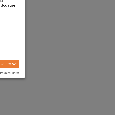
la
a dodatne
.
hvatam sve
Pokreće Klaro!