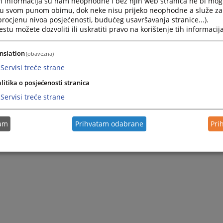
h informacija su nam neophodne i bez njih web stranica ne bi mog
i u svom punom obimu, dok neke nisu prijeko neophodne a služe z
 procjenu nivoa posjećenosti, budućeg usavršavanja stranice...).
tu možete dozvoliti ili uskratiti pravo na korištenje tih informacija
nslation
(obavezna)
Servisi treće strane
litika o posjećenosti stranica
Servisi treće strane
tam
Prihvatam odabrane
Pri