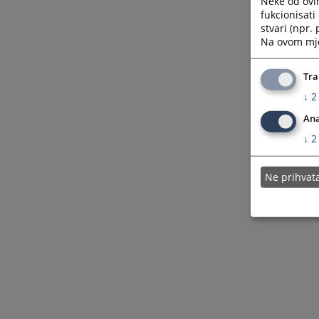
Neke od ovi
fukcionisat
stvari (npr.
Na ovom mjes
Tra
↓
2
Ana
↓
2
Ne prihva