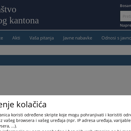
Bosan
aštvo
og kantona
Idi
na
Napre
sadržaj
ce
Akti
Vaša pitanja
Javne nabavke
Odnosi s javn
enje kolačića
nica koristi određene skripte koje mogu pohranjivati i koristiti od
iz vašeg browsera i vašeg uređaja (npr. IP adresa uređaja, varijable 
era, ...).