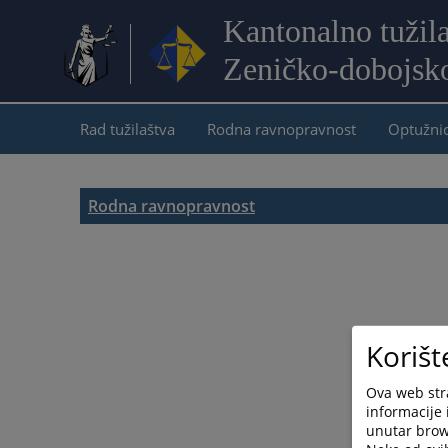
Kantonalno tužil
Zeničko-dobojsk
Rad tužilaštva
Rodna ravnopravnost
Optužni
Rodna ravnopravnost
Korišt
Ova web stra
informacije 
unutar brows