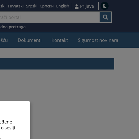
ski
Hrvatski
Srpski
Српски
English
Prijava
dna pretraga
ošću
Dokumenti
Kontakt
Sigurnost novinara
ređene
o sesiji