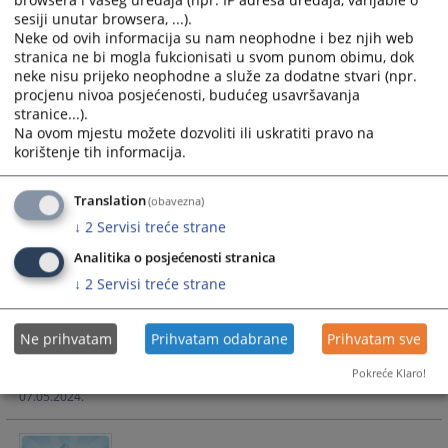
sesiji unutar browsera, ...).
Lista povjerljivih savjetnika u pravosuđu
Neke od ovih informacija su nam neophodne i bez njih web
u BiH sa promo video materijalom
stranica ne bi mogla fukcionisati u svom punom obimu, dok
neke nisu prijeko neophodne a služe za dodatne stvari (npr.
Lista povjerljivih savjetnika u pravosuđu u BiH
procjenu nivoa posjećenosti, budućeg usavršavanja
stranice...).
10.06.2026.
Na ovom mjestu možete dozvoliti ili uskratiti pravo na
korištenje tih informacija.
SAOPŠTENJE ZA JAVNOST - POSJETA
DELEGACIJE TUŽITELJSTVA
Translation
(obavezna)
MEĐUNARODNOG REZIDUALNOG
↓
2
Servisi treće strane
MEHANIZMA ZA KRIVIČNE SUDOVE U BIH
KANTONALNOM TUŽITELJSTVU ZENIČKO-
Analitika o posjećenosti stranica
DOBOJSKOG KANTONA
↓
2
Servisi treće strane
POSJETA DELEGACIJE TUŽITELJSTVA MEĐUNARODNOG
REZIDUALNOG MEHANIZMA ZA KRIVIČNE SUDOVE U BIH
Ne prihvatam
Prihvatam odabrane
Prihvatam sve
KANTONALNOM TUŽITELJSTVU ZENIČKO-DOBOJSKOG
KANTONA
Pokreće Klaro!
07.05.2024.