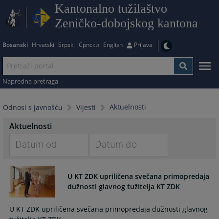
Kantonalno tužilaštvo
Zeničko-dobojskog kantona
Bosanski
Hrvatski
Srpski
Српски
English
Prijava
Napredna pretraga
Aktuelnosti
Odnosi s javnošću
Vijesti
Aktuelnosti
Navigate
Navigate
forward
forward
U KT ZDK upriličena svečana primopredaja
to
to
dužnosti glavnog tužitelja KT ZDK
interact
interact
with
with
U KT ZDK upriličena svečana primopredaja dužnosti glavnog
the
the