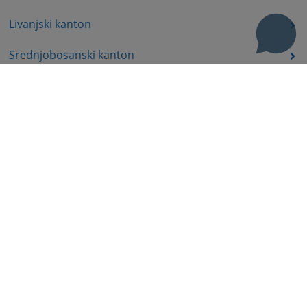
Livanjski kanton
Srednjobosanski kanton
Bosansko-podrinjski kanton
Prateći dokumenti
Korisni linkovi
Pomoć za korištenje
Mapa stranice
Pravila privatnosti