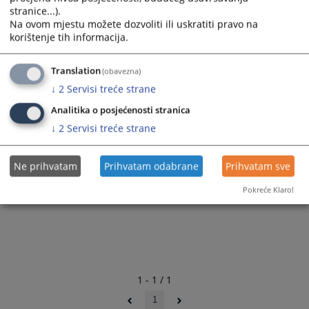
stranice...).
Na ovom mjestu možete dozvoliti ili uskratiti pravo na
korištenje tih informacija.
Translation
(obavezna)
↓
2
Servisi treće strane
Analitika o posjećenosti stranica
↓
2
Servisi treće strane
Ne prihvatam
Prihvatam odabrane
Prihvatam sve
Pokreće Klaro!
1 - 1 / 1
1