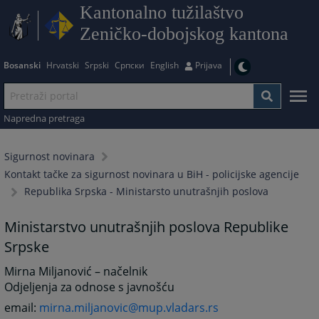
Kantonalno tužilaštvo
Zeničko-dobojskog kantona
Bosanski
Hrvatski
Srpski
Српски
English
Prijava
Napredna pretraga
Sigurnost novinara
Kontakt tačke za sigurnost novinara u BiH - policijske agencije
Republika Srpska - Ministarsto unutrašnjih poslova
Ministarstvo unutrašnjih poslova Republike
Srpske
Mirna Miljanović – načelnik
Odjeljenja za odnose s javnošću
email:
mirna.miljanovic@mup.vladars.rs