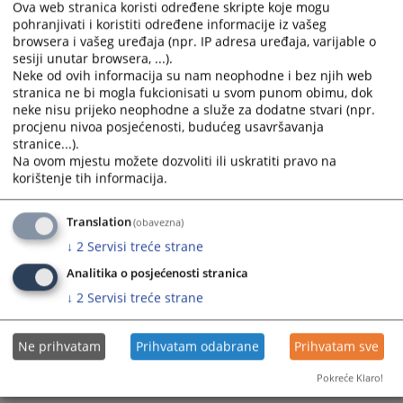
Ova web stranica koristi određene skripte koje mogu
the
the
pohranjivati i koristiti određene informacije iz vašeg
calendar
calendar
browsera i vašeg uređaja (npr. IP adresa uređaja, varijable o
and
and
sesiji unutar browsera, ...).
select
select
Neke od ovih informacija su nam neophodne i bez njih web
a
a
stranica ne bi mogla fukcionisati u svom punom obimu, dok
neke nisu prijeko neophodne a služe za dodatne stvari (npr.
date.
date.
procjenu nivoa posjećenosti, budućeg usavršavanja
Press
Press
stranice...).
the
the
Na ovom mjestu možete dozvoliti ili uskratiti pravo na
question
question
korištenje tih informacija.
Trenutno nema vijesti
mark
mark
key
key
Translation
(obavezna)
to
to
↓
2
Servisi treće strane
get
get
the
the
Analitika o posjećenosti stranica
keyboard
keyboard
↓
2
Servisi treće strane
shortcuts
shortcuts
for
for
Ne prihvatam
Prihvatam odabrane
Prihvatam sve
changing
changing
dates.
dates.
Pokreće Klaro!