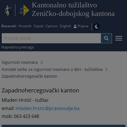
Kantonalno tužilaštvo
Zeničko-dobojskog kantona
Bosanski
Hrvatski
Srpski
Српски
English
Prijava
Napredna pretraga
Sigurnost novinara
Kontakt tačke za sigurnost novinara u BiH - tužilaštva
Zapadnohercegovački kanton
Zapadnohercegovački kanton
Mladen Hrstić - tužilac
email:
mladen.hrstic@pravosudje.ba
mob: 063 423 648