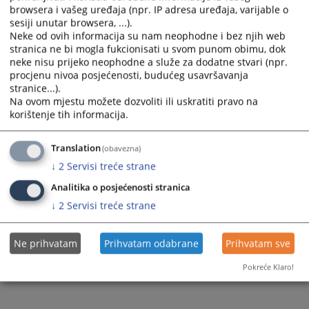
browsera i vašeg uređaja (npr. IP adresa uređaja, varijable o
sesiji unutar browsera, ...).
Neke od ovih informacija su nam neophodne i bez njih web
stranica ne bi mogla fukcionisati u svom punom obimu, dok
neke nisu prijeko neophodne a služe za dodatne stvari (npr.
procjenu nivoa posjećenosti, budućeg usavršavanja
stranice...).
Na ovom mjestu možete dozvoliti ili uskratiti pravo na
korištenje tih informacija.
Translation
(obavezna)
↓
2
Servisi treće strane
Analitika o posjećenosti stranica
↓
2
Servisi treće strane
Ne prihvatam
Prihvatam odabrane
Prihvatam sve
Pokreće Klaro!