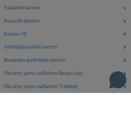
Tuzlanski kanton
Posavski kanton
Kanton 10
Srednjobosanski kanton
Bosansko-podrinjski kanton
Okružno javno tužilaštvo Banja Luka
Okružno javno tužilaštvo Trebinje
Okružno javno tužilaštvo Istočno Sarajevo
Okružno javno tužilaštvo Prijedor
Okružno javno tužilaštvo Bijeljina