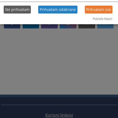
Ne prihvatam
Prihvatam odabrane
Prihvatam sve
Pokreće Klaro!
Korisni linkovi