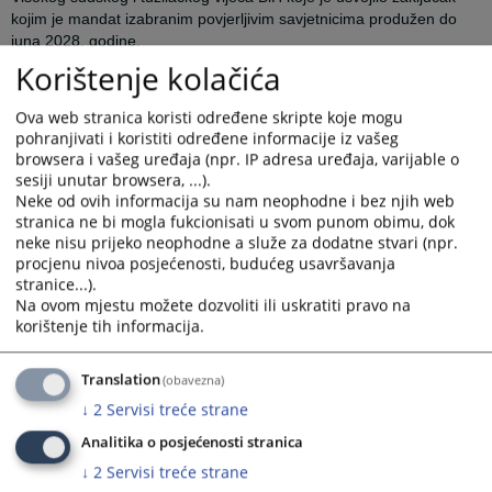
kojim je mandat izabranim povjerljivim savjetnicima produžen do
juna 2028. godine.
Korištenje kolačića
Prikazana vijest je na
:
Bosanski jezik
Ova web stranica koristi određene skripte koje mogu
pohranjivati i koristiti određene informacije iz vašeg
browsera i vašeg uređaja (npr. IP adresa uređaja, varijable o
Linkovi
sesiji unutar browsera, ...).
Neke od ovih informacija su nam neophodne i bez njih web
Video materijal - Povjerljivo savjetovanje
stranica ne bi mogla fukcionisati u svom punom obimu, dok
neke nisu prijeko neophodne a služe za dodatne stvari (npr.
procjenu nivoa posjećenosti, budućeg usavršavanja
stranice...).
Prateći dokumenti
Na ovom mjestu možete dozvoliti ili uskratiti pravo na
korištenje tih informacija.
Lista izabranih povjerljivih savjetnika (2026)
Translation
(obavezna)
↓
2
Servisi treće strane
395
PREGLEDA
Analitika o posjećenosti stranica
↓
2
Servisi treće strane