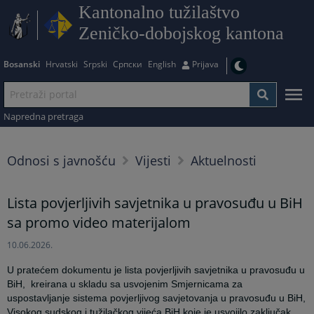
Kantonalno tužilaštvo
Zeničko-dobojskog kantona
Bosanski
Hrvatski
Srpski
Српски
English
Prijava
Napredna pretraga
Odnosi s javnošću
Vijesti
Aktuelnosti
Lista povjerljivih savjetnika u pravosuđu u BiH
sa promo video materijalom
10.06.2026.
U pratećem dokumentu je lista povjerljivih savjetnika u pravosuđu u
BiH, kreirana u skladu sa usvojenim Smjernicama za
uspostavljanje sistema povjerljivog savjetovanja u pravosuđu u BiH,
Visokog sudskog i tužilačkog vijeća BiH koje je usvojilo zaključak