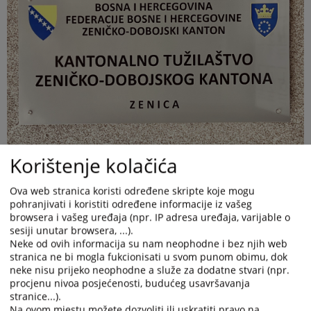
Korištenje kolačića
Ova web stranica koristi određene skripte koje mogu
pohranjivati i koristiti određene informacije iz vašeg
browsera i vašeg uređaja (npr. IP adresa uređaja, varijable o
sesiji unutar browsera, ...).
Neke od ovih informacija su nam neophodne i bez njih web
stranica ne bi mogla fukcionisati u svom punom obimu, dok
neke nisu prijeko neophodne a služe za dodatne stvari (npr.
Obavještavaju se građani i stranke da će Kantonalno tužilaštvo
procjenu nivoa posjećenosti, budućeg usavršavanja
Zeničko-dobojskog kantona dana 10.07.2026.godine raditi sa
stranice...).
skraćenim radnim vremenom do 13,00 sati radi obavljanja
Na ovom mjestu možete dozvoliti ili uskratiti pravo na