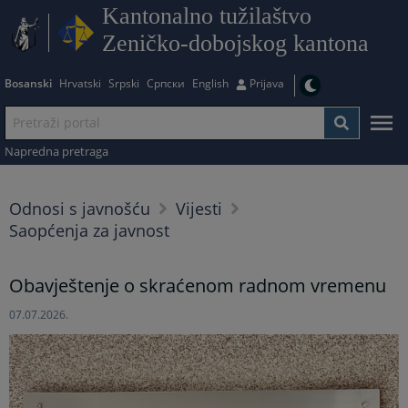
Kantonalno tužilaštvo
Zeničko-dobojskog kantona
Bosanski
Hrvatski
Srpski
Српски
English
Prijava
Napredna pretraga
Odnosi s javnošću
Vijesti
Saopćenja za javnost
Obavještenje o skraćenom radnom vremenu
07.07.2026.