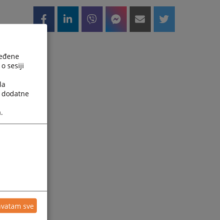
ređene
o sesiji
la
a dodatne
.
t
hvatam sve
m