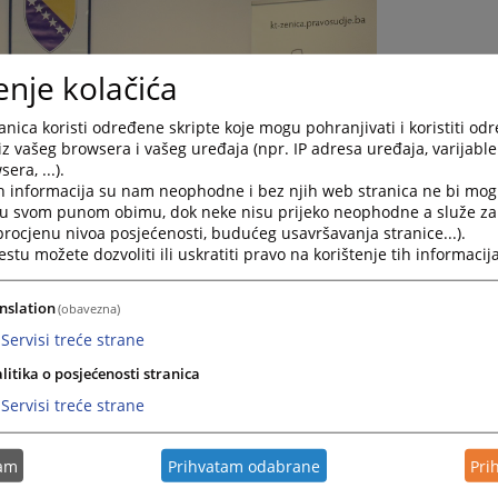
enje kolačića
nica koristi određene skripte koje mogu pohranjivati i koristiti od
iz vašeg browsera i vašeg uređaja (npr. IP adresa uređaja, varijable 
era, ...).
h informacija su nam neophodne i bez njih web stranica ne bi mog
i u svom punom obimu, dok neke nisu prijeko neophodne a služe z
 procjenu nivoa posjećenosti, budućeg usavršavanja stranice...).
tu možete dozvoliti ili uskratiti pravo na korištenje tih informacija
nslation
(obavezna)
Servisi treće strane
litika o posjećenosti stranica
Servisi treće strane
tužilaštva Zeničko-dobojskog kantona održan je neformalni susre
K Imamović Ermina.
tam
Prihvatam odabrane
Pri
edno upoznaju sa novim v.d. glavnog tužioca, njegovim profesionalni
azvoja Kantonalnog tužilaštva Zeničko-dobojskog kantona.