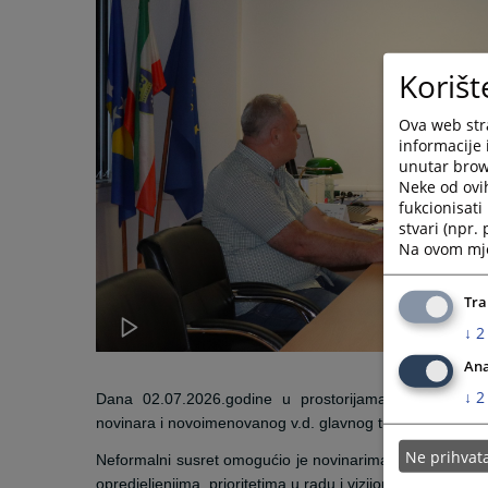
Korišt
Ova web stra
informacije 
unutar brows
Neke od ovi
fukcionisat
stvari (npr.
Na ovom mjes
Tra
↓
2
Ana
↓
2
Dana 02.07.2026.godine u prostorijama Kantonalnog 
novinara i novoimenovanog v.d. glavnog tužioca KT ZD
Ne prihva
Neformalni susret omogućio je novinarima da se neposr
opredjeljenjima, prioritetima u radu i vizijom daljnjeg r