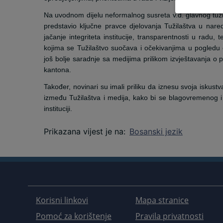
Na uvodnom dijelu neformalnog susreta v.d. glavnog tuž
predstavio ključne pravce djelovanja Tužilaštva u na
jačanje integriteta institucije, transparentnosti u radu
kojima se Tužilaštvo suočava i očekivanjima u pogledu 
još bolje saradnje sa medijima prilikom izvještavanja o
kantona.
Također, novinari su imali priliku da iznesu svoja iskustva
između Tužilaštva i medija, kako bi se blagovremenog i 
instituciji.
Prikazana vijest je na
:
Bosanski jezik
Korisni linkovi
Mapa stranice
Pomoć za korištenje
Pravila privatnosti