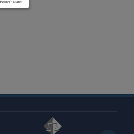
Pokreće Klaro!
u
,
s
u
g
e
j