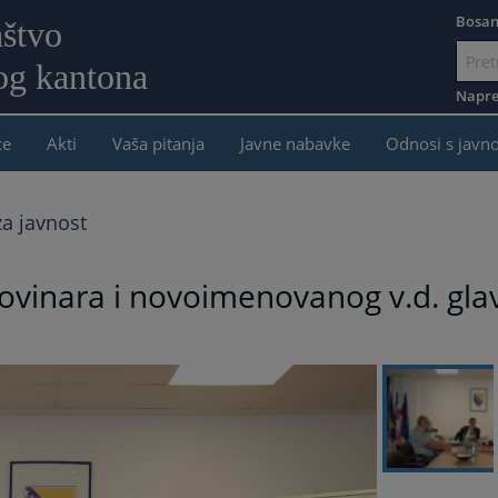
Bosan
aštvo
og kantona
Idi
na
Napre
sadržaj
ce
Akti
Vaša pitanja
Javne nabavke
Odnosi s javn
a javnost
ovinara i novoimenovanog v.d. gla