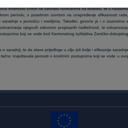
ioca Imamović Ermin se zahvalio novinarima na dolasku, te u nastavk
rednom periodu, s posebnim osvrtom na unapređenje efikasnosti rada
, te saradnje s javnošću i medijima. Također, govorio je i o izazovima 
ostvarivanja njegovih zakonom propisanih nadležnosti, te ostvarivanj
 postupcima koji se vode kod Kantonalnog tužilaštva Zeničko-dobojsko
 o saradnji, te da stave prijedloge u cilju još bolje i efikasnije saradnj
tačno izvještavala javnosti o krivičnim postupcima koji se vode u ovo