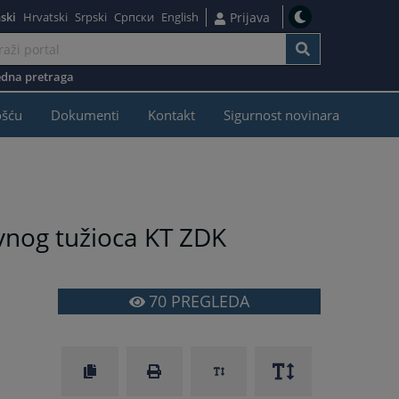
ski
Hrvatski
Srpski
Српски
English
Prijava
dna pretraga
ošću
Dokumenti
Kontakt
Sigurnost novinara
vnog tužioca KT ZDK
70
PREGLEDA