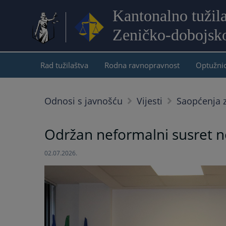
Kantonalno tužil
Zeničko-dobojsk
Rad tužilaštva
Rodna ravnopravnost
Optužni
Odnosi s javnošću
Vijesti
Saopćenja z
Održan neformalni susret n
02.07.2026.