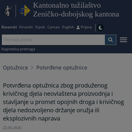
Kantonalno tužilaštvo
Zeničko-dobojskog kantona
Bosanski
Hrvatski
Srpski
Српски
English
Prijava
Napredna pretraga
Optužnice
Potvrđene optužnice
Potvrđena optužnica zbog produženog
krivičnog djela neovlaštena proizvodnja i
stavljanje u promet opojnih droga i krivičnog
djela nedozvoljeno držanje oružja ili
eksplozivnih naprava
22.05.2026.