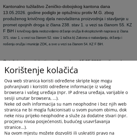
Kantonalno tužilaštvo Zeničko-dobojskog kantona dana
13
.05.2026. godine
podiglo je optužnicu protiv M.G. zbog
produženog krivičnog djela neovlaštena proizvodnja i stavljanje u
promet opojnih droga iz člana 238. stav 1. u vezi sa članom 55. KZ
F BiH i
krivičnog djela nedozvoljeno držanje oružja ili eksplozivnih naprava iz člana
371. stav 1. u vezi sa članom 52. stav 1 tačka b) Zakona o nabavljanju, držanju i
nošenju oružja i municije ZDK, a sve u vezi sa članom 54. KZ F BiH.
Optužnica je u cijelosti potvrđena dana 15.05.2026.godine od
Korištenje kolačića
strane sudije za prethodno saslušanje Općinskog suda u Kaknju.
Ova web stranica koristi određene skripte koje mogu
*Molimo Vas da pri preuzimanju ili prenošenju informacija koje
pohranjivati i koristiti određene informacije iz vašeg
objavljuje Kantonalno tužilaštvo Zeničko-dobojskog kantona o
browsera i vašeg uređaja (npr. IP adresa uređaja, varijable o
predmetima u kojima su osobe osumnjičene ili optužene za
sesiji unutar browsera, ...).
Neke od ovih informacija su nam neophodne i bez njih web
krivična djela, imate u vidu presumpciju nevinosti iz člana 3.
stranica ne bi mogla fukcionisati u svom punom obimu, dok
Zakona o krivičnom postupku F BiH u kojem je u stavu 1.
neke nisu prijeko neophodne a služe za dodatne stvari (npr.
definisano da se svako smatra nevinim za krivično djelo dok se
procjenu nivoa posjećenosti, budućeg usavršavanja
pravomoćnom presudom ne utvrdi njegova krivnja.
stranice...).
Na ovom mjestu možete dozvoliti ili uskratiti pravo na