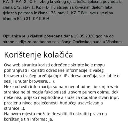
P.A.-1, P.A.-2 i O.H.
zbog
krivičnog djela
teška tjelesna povreda iz
člana 172. stav 1. KZ F BiH u sticaju sa krivičnim djelom laka
tjelesna povreda iz člana 173. stav 1. KZ F BiH, sve u vezi sa
članom 54. i 31. KZ F BiH.
Optužnica je u cijelosti potvrđena dana 15.05.2026.godine od
strane sudije za prethodno saslušanje Općinskog suda u Visokom.
Korištenje kolačića
*Molimo Vas da pri preuzimanju ili prenošenju informacija koje
objavljuje Kantonalno tužilaštvo Zeničko-dobojskog kantona o
Ova web stranica koristi određene skripte koje mogu
predmetima u kojima su osobe osumnjičene ili optužene za
pohranjivati i koristiti određene informacije iz vašeg
browsera i vašeg uređaja (npr. IP adresa uređaja, varijable o
krivična djela, imate u vidu presumpciju nevinosti iz člana 3.
sesiji unutar browsera, ...).
Zakona o krivičnom postupku F BiH u kojem je u stavu 1.
Neke od ovih informacija su nam neophodne i bez njih web
definisano da se svako smatra nevinim za krivično djelo dok se
stranica ne bi mogla fukcionisati u svom punom obimu, dok
pravomoćnom presudom ne utvrdi njegova krivnja.
neke nisu prijeko neophodne a služe za dodatne stvari (npr.
procjenu nivoa posjećenosti, budućeg usavršavanja
stranice...).
Na ovom mjestu možete dozvoliti ili uskratiti pravo na
Optužnica koja se nalazi u prilogu objave je anonimizirana u cilju
korištenje tih informacija.
zaštite oštećenih lica, svjedoka, službenih evidencija