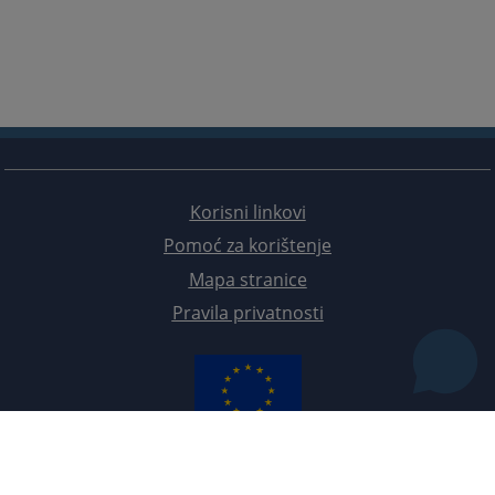
Korisni linkovi
Pomoć za korištenje
Mapa stranice
Pravila privatnosti
Redizajn web stranice je finansirala Evropska unija. Za njen sadržaj isključivo je odgovorno
Visoko sudsko i tužilačko vijeće BiH i ona ne odražava nužno stavove Evropske unije.