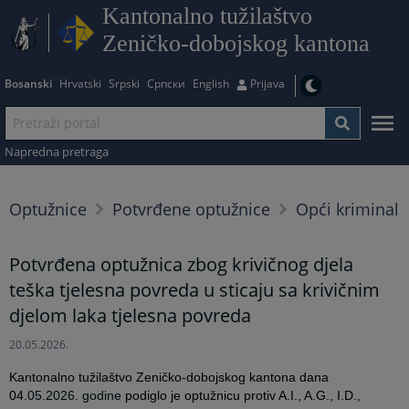
Kantonalno tužilaštvo
Zeničko-dobojskog kantona
Bosanski
Hrvatski
Srpski
Српски
English
Prijava
Napredna pretraga
Optužnice
Potvrđene optužnice
Opći kriminal
Potvrđena optužnica zbog krivičnog djela
teška tjelesna povreda u sticaju sa krivičnim
djelom laka tjelesna povreda
20.05.2026.
Kantonalno tužilaštvo Zeničko-dobojskog kantona dana
04
.05.2026. godine
podiglo je optužnicu protiv A.I., A.G., I.D.,