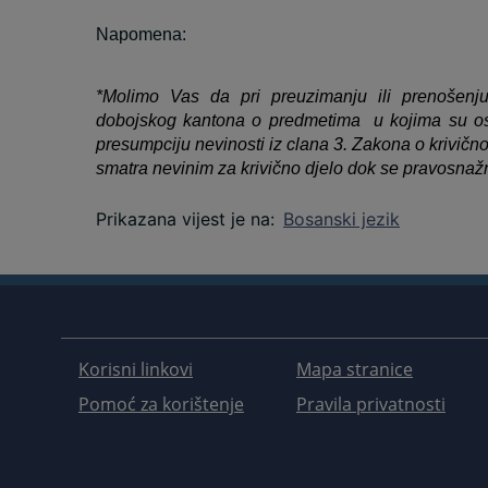
Napomena:
*Molimo Vas da pri preuzimanju ili prenošenju 
dobojskog kantona o predmetima u kojima su oso
presumpciju nevinosti iz clana 3. Zakona o krivič
smatra nevinim za krivično djelo dok se pravosnaž
Prikazana vijest je na
:
Bosanski jezik
Korisni linkovi
Mapa stranice
Pomoć za korištenje
Pravila privatnosti