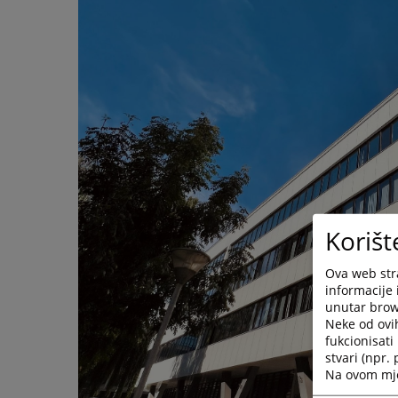
Korišt
Ova web stra
informacije 
unutar brows
Neke od ovi
fukcionisat
stvari (npr.
Na ovom mjes