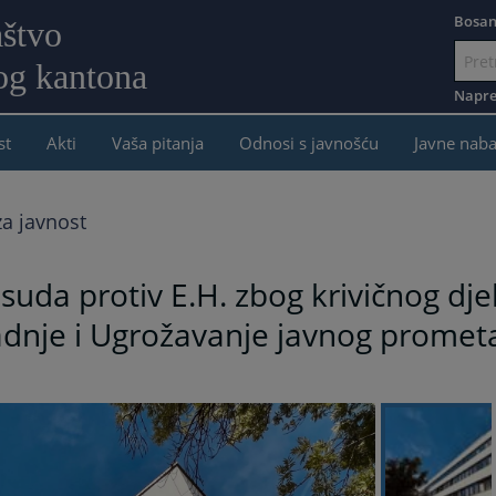
Bosan
aštvo
og kantona
Idi
na
Napre
sadržaj
st
Akti
Vaša pitanja
Odnosi s javnošću
Javne nab
a javnost
uda protiv E.H. zbog krivičnog dje
radnje i Ugrožavanje javnog prom