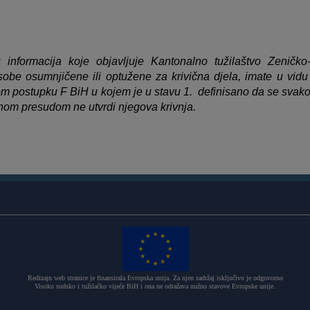
informacija koje objavljuje Kantonalno tužilaštvo Zeničko
be osumnjičene ili optužene za krivična djela, imate u vid
nom postupku F BiH u kojem je u stavu 1. definisano da se svak
nom presudom ne utvrdi njegova krivnja.
Redizajn web stranice je finansirala Evropska unija. Za njen sadržaj isključivo je odgovorno
Visoko sudsko i tužilačko vijeće BiH i ona ne odražava nužno stavove Evropske unije.