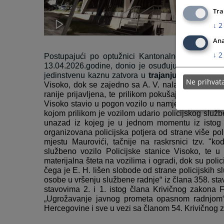
Tra
↓
2
Ana
↓
2
Postupajući po optužnici Kantonalnog tužilašt
13.04.2026.godine, donio je osuđujuću, prvostepe
jedinstvenu kaznu zatvora u
trajanju od 7 (seda
Ne prihva
Visoko, dok se zajedno sa A. V. nalazio u ukrade
ranije prijavljena, te prilikom pokušaja kontrole i 
Visoko stavio u pogon vozilo u namjeri da izbjegne 
kojom prilikom je vozilom udario policijskog služb
unazad iz kojeg je u jednom momentu iz istog 
organizovana policijska potjera od strane više pol
mjestu Maurovići, tačnije na raskrsnici tzv. "k
službeno vozilo Policijske stanice Visoko, te u
materijalna šteta na vozilima i ogradi, dok su polic
čega je E. H. lišen slobode od strane policijskih 
osobe u vršenju službene radnje“ iz člana 358. st
stavovima 2. i 1. istog člana Krivičnog zakona 
„Ugrožavanje javnog prometa opasnom radnjom“ 
Hercegovine i sve u vezi sa članom 54. Krivičnog