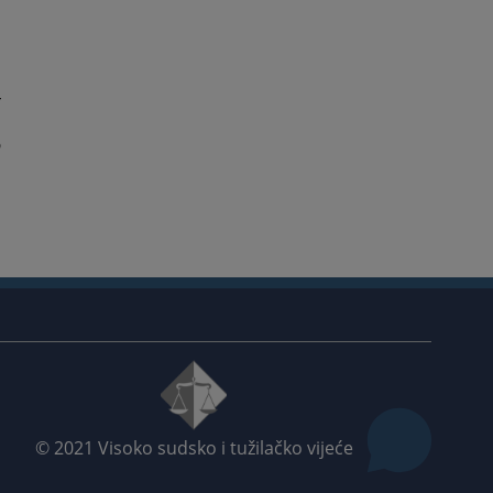
-
u
o
© 2021
Visoko sudsko i tužilačko vijeće