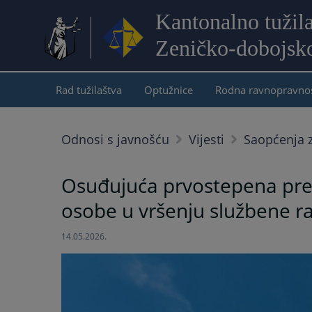
Kantonalno tužil
Zeničko-dobojsk
Rad tužilaštva
Optužnice
Rodna ravnopravno
Odnosi s javnošću
Vijesti
Saopćenja z
Osuđujuća prvostepena pres
osobe u vršenju službene 
14.05.2026.