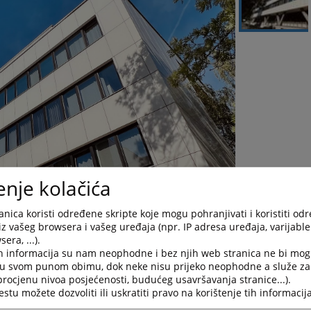
enje kolačića
nica koristi određene skripte koje mogu pohranjivati i koristiti od
iz vašeg browsera i vašeg uređaja (npr. IP adresa uređaja, varijable 
era, ...).
h informacija su nam neophodne i bez njih web stranica ne bi mog
i u svom punom obimu, dok neke nisu prijeko neophodne a služe z
 procjenu nivoa posjećenosti, budućeg usavršavanja stranice...).
tu možete dozvoliti ili uskratiti pravo na korištenje tih informacija