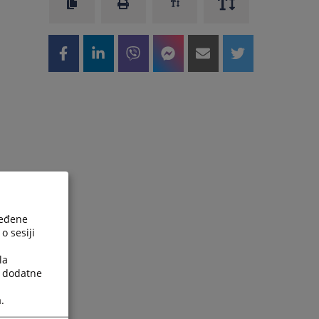
ređene
o sesiji
la
a dodatne
.