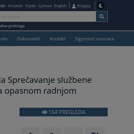
ski
Hrvatski
Srpski
Српски
English
Prijava
dna pretraga
avke
Dokumenti
Kontakt
Sigurnost novinara
la Sprečavanje službene
eta opasnom radnjom
164
PREGLEDA