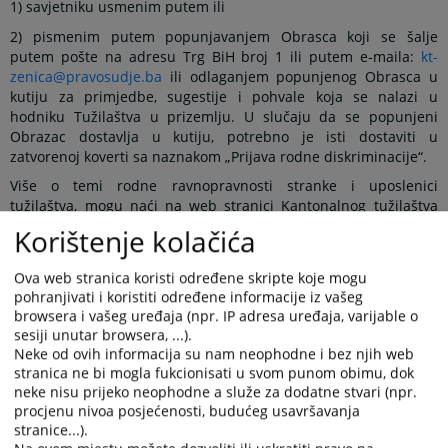
1) savjetniku usmenim putem ili
2) pismenim putem popunjavanjem Obrasca koji se šalje
putem pošte na adresu Trg BiH broj 1 ili putem e-maila
:
kt-
zenica@pravosudje.ba
ili odlaganjem popunjenog Obrasca u
kutiju za primjedbe, sugestije i pohvale koja se nalazi u
hodniku Tužilaštva u prizemlju. U slučaju da se popunjeni
Obrazac dostavlja u kutiju, potrebno je isti dostaviti u
zatvorenoj koverti sa naznakom „Prijava rodne diskriminacije“.
Više o temi rodne ravnopravnosti stranke i uposlenici
tužilaštva, mogu naći na web stranici Kantonalnog tužilaštva
Zeničko-dobojskog kantona u prilogu.
Korištenje kolačića
Kantonalno tužilaštvo Zeničko-dobojskog kantona, kao i ostale
pravosudne institucije u Bosni i Hercegovini, implementira
Ova web stranica koristi određene skripte koje mogu
Strategiju za unapređenje rodne ravnopravnosti.
pohranjivati i koristiti određene informacije iz vašeg
browsera i vašeg uređaja (npr. IP adresa uređaja, varijable o
Strategija za unapređenje rodne ravnopravnosti je usvojena od
sesiji unutar browsera, ...).
strane VSTV BIH krajem oktobra 2020. godine, a tužilaštvo je
Neke od ovih informacija su nam neophodne i bez njih web
donijelo svoj Akcioni plan za provođenje strategije.
stranica ne bi mogla fukcionisati u svom punom obimu, dok
neke nisu prijeko neophodne a služe za dodatne stvari (npr.
procjenu nivoa posjećenosti, budućeg usavršavanja
R
adna grupa, koju je imenovao glavni tužilac Kantonalnog
stranice...).
tužilaštva Zeničko-dobojskog kantona je izradila Akcioni plan.