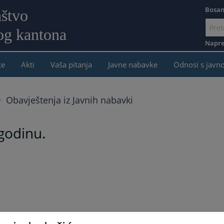
Bosan
aštvo
og kantona
Idi
na
Napre
sadržaj
ce
Akti
Vaša pitanja
Javne nabavke
Odnosi s javn
Obavještenja iz Javnih nabavki
 godinu.