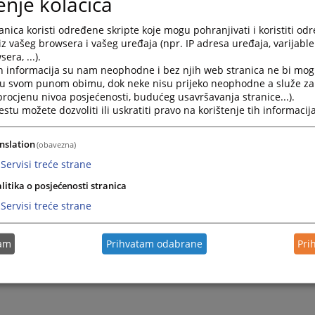
enje kolačića
nica koristi određene skripte koje mogu pohranjivati i koristiti od
iz vašeg browsera i vašeg uređaja (npr. IP adresa uređaja, varijable 
era, ...).
h informacija su nam neophodne i bez njih web stranica ne bi mog
i u svom punom obimu, dok neke nisu prijeko neophodne a služe z
 procjenu nivoa posjećenosti, budućeg usavršavanja stranice...).
tu možete dozvoliti ili uskratiti pravo na korištenje tih informacija
nslation
(obavezna)
Servisi treće strane
litika o posjećenosti stranica
Servisi treće strane
tam
Prihvatam odabrane
Pri