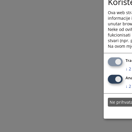
Korišt
Ova web stra
informacije 
unutar brows
Neke od ovi
fukcionisat
stvari (npr.
Na ovom mjes
Tra
↓
2
Ana
↓
2
Ne prihva