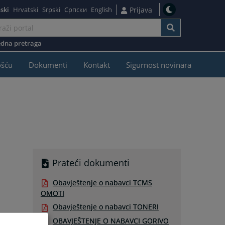
ski
Hrvatski
Srpski
Српски
English
Prijava
dna pretraga
ošću
Dokumenti
Kontakt
Sigurnost novinara
Prateći dokumenti
Obavještenje o nabavci TCMS
OMOTI
Obavještenje o nabavci TONERI
OBAVJEŠTENJE O NABAVCI GORIVO