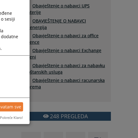
Obavještenje o nabavci UPS
baterije
ređene
o sesiji
OBAVJEŠTENJE O NABAVCI
el.energija
la
Obavještenje o nabavci za office
a dodatne
licence
.
Obavještenje o nabavci Exchange
liceni
Obavještenje o nabavci za nabavku
poštanskih usluga
Obavještenje o nabavci racunarska
oprema
hvatam sve
248
PREGLEDA
Pokreće Klaro!