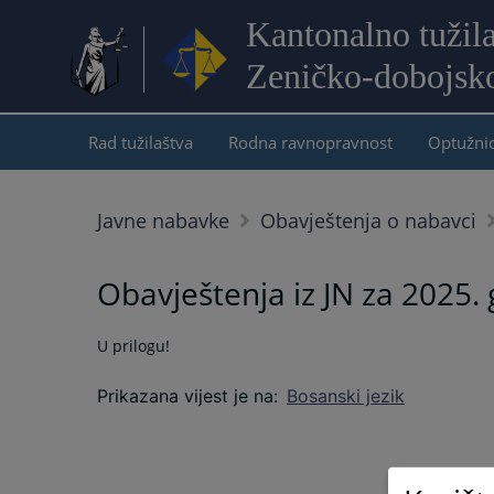
Kantonalno tužil
Zeničko-dobojsk
Rad tužilaštva
Rodna ravnopravnost
Optužni
Javne nabavke
Obavještenja o nabavci
Obavještenja iz JN za 2025.
U prilogu!
Prikazana vijest je na
:
Bosanski jezik