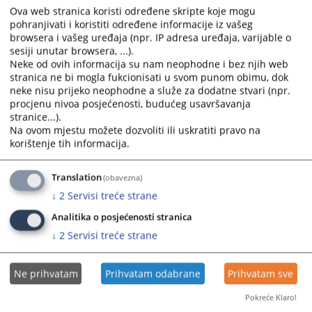
Ova web stranica koristi određene skripte koje mogu
Obavještenje o nabavci goriva 2023
pohranjivati i koristiti određene informacije iz vašeg
browsera i vašeg uređaja (npr. IP adresa uređaja, varijable o
Obavještenje Toneri 2023
sesiji unutar browsera, ...).
Obavještenje o nabavci Kancelarijski namještaj 2023
Neke od ovih informacija su nam neophodne i bez njih web
Obavještenje o nabavci Zaštita na radu
stranica ne bi mogla fukcionisati u svom punom obimu, dok
neke nisu prijeko neophodne a služe za dodatne stvari (npr.
Obavještenje o nabavci računarska oprema
procjenu nivoa posjećenosti, budućeg usavršavanja
stranice...).
Na ovom mjestu možete dozvoliti ili uskratiti pravo na
korištenje tih informacija.
366
PREGLEDA
Translation
(obavezna)
↓
2
Servisi treće strane
Analitika o posjećenosti stranica
↓
2
Servisi treće strane
Ne prihvatam
Prihvatam odabrane
Prihvatam sve
Pokreće Klaro!