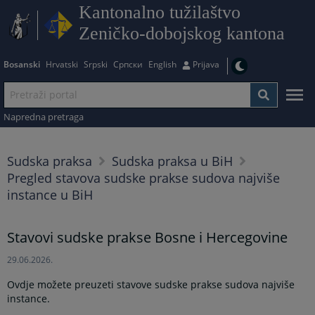
Kantonalno tužilaštvo
Zeničko-dobojskog kantona
Bosanski
Hrvatski
Srpski
Српски
English
Prijava
Napredna pretraga
Sudska praksa
Sudska praksa u BiH
Pregled stavova sudske prakse sudova najviše
instance u BiH
Stavovi sudske prakse Bosne i Hercegovine
29.06.2026.
Ovdje možete preuzeti stavove sudske prakse sudova najviše
instance.