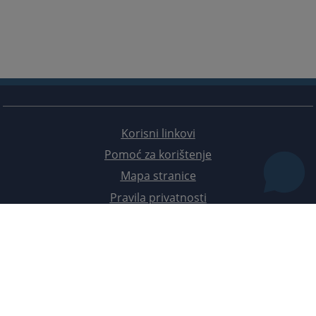
Korisni linkovi
Pomoć za korištenje
Mapa stranice
Pravila privatnosti
Redizajn web stranice je finansirala Evropska unija. Za njen sadržaj isključivo je odgovorno
Visoko sudsko i tužilačko vijeće BiH i ona ne odražava nužno stavove Evropske unije.