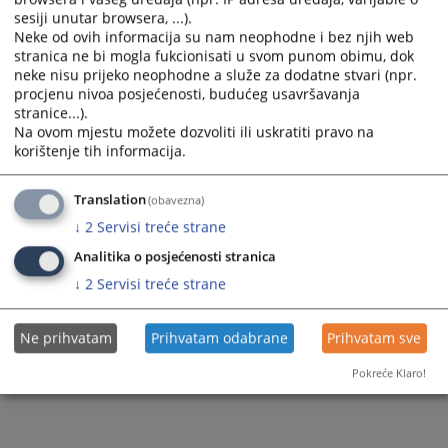
1749
PREGLEDA
sesiji unutar browsera, ...).
Neke od ovih informacija su nam neophodne i bez njih web
stranica ne bi mogla fukcionisati u svom punom obimu, dok
neke nisu prijeko neophodne a služe za dodatne stvari (npr.
procjenu nivoa posjećenosti, budućeg usavršavanja
stranice...).
Na ovom mjestu možete dozvoliti ili uskratiti pravo na
korištenje tih informacija.
Translation
(obavezna)
↓
2
Servisi treće strane
Analitika o posjećenosti stranica
↓
2
Servisi treće strane
Ne prihvatam
Prihvatam odabrane
Prihvatam sve
Pokreće Klaro!