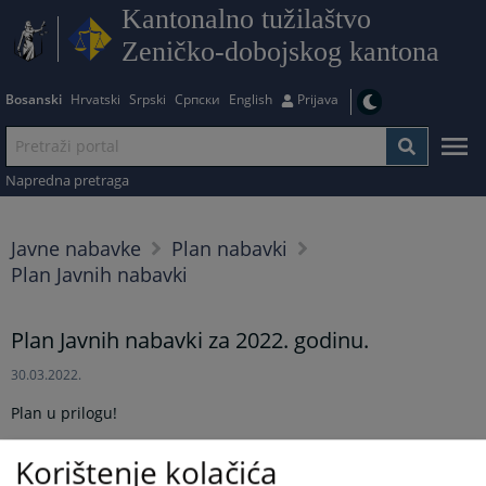
Kantonalno tužilaštvo
Zeničko-dobojskog kantona
Bosanski
Hrvatski
Srpski
Српски
English
Prijava
Napredna pretraga
Javne nabavke
Plan nabavki
Plan Javnih nabavki
Plan Javnih nabavki za 2022. godinu.
30.03.2022.
Plan u prilogu!
Prikazana vijest je na
:
Bosanski jezik
Korištenje kolačića