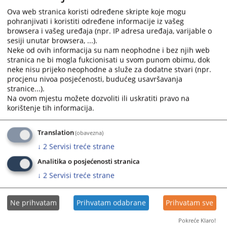
Prateći dokumenti
Ova web stranica koristi određene skripte koje mogu
pohranjivati i koristiti određene informacije iz vašeg
Plan JN KT ZDK 2022
browsera i vašeg uređaja (npr. IP adresa uređaja, varijable o
Odluka o prvoj izmjeni Plana javnih nabavki KT ZDK za
sesiji unutar browsera, ...).
Neke od ovih informacija su nam neophodne i bez njih web
2022 god
stranica ne bi mogla fukcionisati u svom punom obimu, dok
Odluka o drugoj izmjeni Plana javnih nabavki KT ZDK za
neke nisu prijeko neophodne a služe za dodatne stvari (npr.
2022 god
procjenu nivoa posjećenosti, budućeg usavršavanja
stranice...).
Na ovom mjestu možete dozvoliti ili uskratiti pravo na
korištenje tih informacija.
619
PREGLEDA
Translation
(obavezna)
↓
2
Servisi treće strane
Analitika o posjećenosti stranica
↓
2
Servisi treće strane
Ne prihvatam
Prihvatam odabrane
Prihvatam sve
Pokreće Klaro!