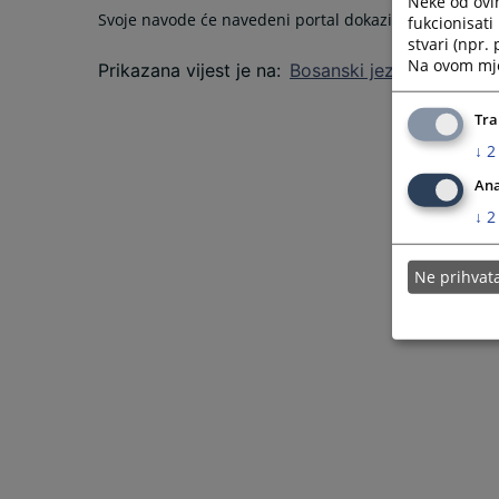
Neke od ovi
Svoje navode će navedeni portal dokazivati na sudu.
fukcionisat
stvari (npr.
Na ovom mjes
Prikazana vijest je na
:
Bosanski jezik
Tra
↓
2
Ana
↓
2
Ne prihva