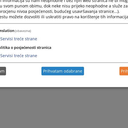
h informacija su nam neophodne i bez njih web stranica ne bi mog
i u svom punom obimu, dok neke nisu prijeko neophodne a služe z
 procjenu nivoa posjećenosti, budućeg usavršavanja stranice...).
tu možete dozvoliti ili uskratiti pravo na korištenje tih informacija
nslation
(obavezna)
Servisi treće strane
litika o posjećenosti stranica
Servisi treće strane
tam
Prihvatam odabrane
Pri