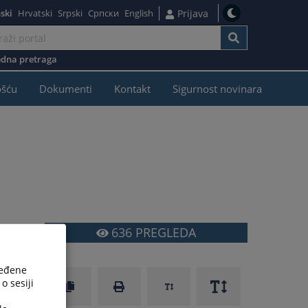
ski
Hrvatski
Srpski
Српски
English
Prijava
dna pretraga
ošću
Dokumenti
Kontakt
Sigurnost novinara
636
PREGLEDA
,
,
ređene
o sesiji
i