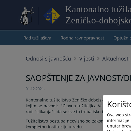
Kantonalno tužil
Zeničko-dobojsk
Rad tužilaštva
Rodna ravnopravnost
Optužni
Odnosi s javnošću
Vijesti
Aktuelnosti
SAOPŠTENJE ZA JAVNOST/
01.12.2021.
Kantonalno tužiteljstvo Zeničko dobojskog kantona oš
Korišt
kojim se navodi: "Glavna tužiteljica Vesna Kaknjo je
radi "slikanja" i da se sve to treba iskoristiti za promoc
Ova web stra
informacije 
Tužiteljstvo postupa neovisno od zakonodavne i izvršne
unutar brows
kompletnu instituciju u radu.