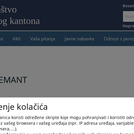
Bosan
aštvo
og kantona
Idi
na
Napre
sadržaj
ce
Akti
Vaša pitanja
Javne nabavke
Odnosi s javn
DEMANT
tro demantuje navode iz članka objavljenog na portalu Zurnal.info
enje kolačića
 prema instrukcijama Rame Isaka odredila da hapšenje izvrši SIPA
iju..."
nica koristi određene skripte koje mogu pohranjivati i koristiti od
iz vašeg browsera i vašeg uređaja (npr. IP adresa uređaja, varijable 
 vlasti, te se demantuje bilo kakav uticaj na Glavnu tužiteljicu il
era, ...).