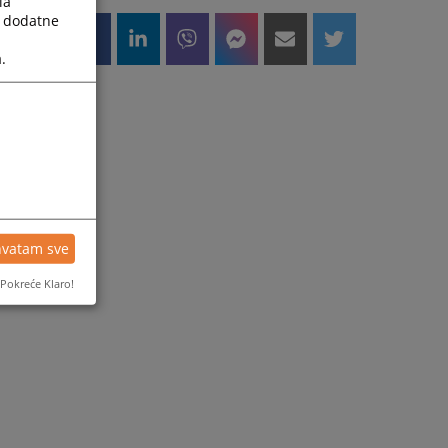
la
a dodatne
.
hvatam sve
Pokreće Klaro!