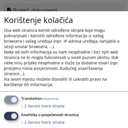
Prateći dokumenti
Korištenje kolačića
Obrazac pracenja realizacije ugovora-okvirnog
sporazuma za 2021 god
Ova web stranica koristi određene skripte koje mogu
Direktni sporazum - Kasko osiguranje
pohranjivati i koristiti određene informacije iz vašeg
browsera i vašeg uređaja (npr. IP adresa uređaja, varijable o
Direktni sporazum - Vanredno servisiranje službenog
sesiji unutar browsera, ...).
vozila KT ZDK
Neke od ovih informacija su nam neophodne i bez njih web
Direktni sporazum - Nabavka auto guma za potrebe KT
stranica ne bi mogla fukcionisati u svom punom obimu, dok
ZDK
neke nisu prijeko neophodne a služe za dodatne stvari (npr.
procjenu nivoa posjećenosti, budućeg usavršavanja
Konkurentski zahtjev - Moleraj
stranice...).
Konkurentski Okvirni Toneri 2021
Na ovom mjestu možete dozvoliti ili uskratiti pravo na
Direktni sporazum - Sredstva za dezinfekciju i zaštitne
korištenje tih informacija.
maske
Translation
(obavezna)
↓
2
Servisi treće strane
324
PREGLEDA
Analitika o posjećenosti stranica
↓
2
Servisi treće strane