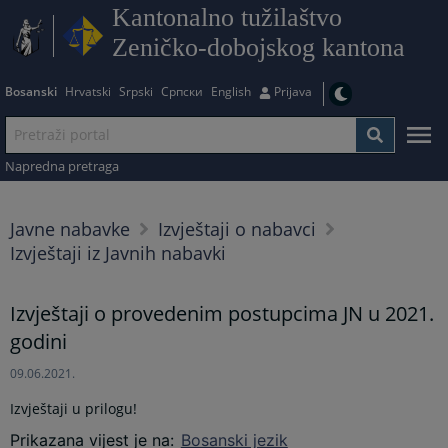
Kantonalno tužilaštvo
Zeničko-dobojskog kantona
Bosanski
Hrvatski
Srpski
Српски
English
Prijava
Napredna pretraga
Javne nabavke
Izvještaji o nabavci
Izvještaji iz Javnih nabavki
Izvještaji o provedenim postupcima JN u 2021.
godini
09.06.2021.
Izvještaji u prilogu!
Prikazana vijest je na
:
Bosanski jezik