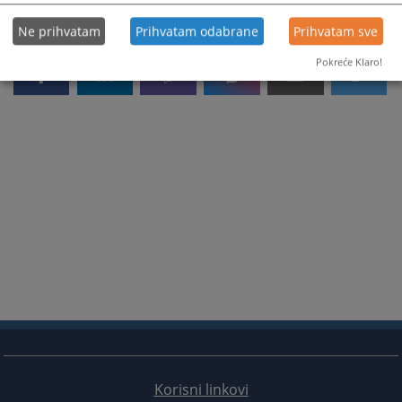
Ne prihvatam
Prihvatam odabrane
Prihvatam sve
Pokreće Klaro!
Korisni linkovi