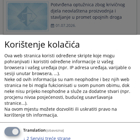
Potvrđena optužnica zbog krivičnog
djela neovlaštena proizvodnja i
stavljanje u promet opojnih droga
01.07.2026.
Korištenje kolačića
Potvrđena optužnica zbog krivičnog
djela neovlaštena proizvodnja i
Ova web stranica koristi određene skripte koje mogu
stavljanje u promet opojnih droga
pohranjivati i koristiti određene informacije iz vašeg
browsera i vašeg uređaja (npr. IP adresa uređaja, varijable o
01.07.2026.
sesiji unutar browsera, ...).
Neke od ovih informacija su nam neophodne i bez njih web
stranica ne bi mogla fukcionisati u svom punom obimu, dok
Potvrđena optužnica zbog krivičnog
neke nisu prijeko neophodne a služe za dodatne stvari (npr.
djela Teška krađa
procjenu nivoa posjećenosti, budućeg usavršavanja
stranice...).
30.06.2026.
Na ovom mjestu možete dozvoliti ili uskratiti pravo na
korištenje tih informacija.
Translation
(obavezna)
Potvrđena optužnica zbog krivičnog
djela Teška krivična djela protiv
↓
2
Servisi treće strane