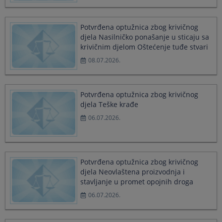
select
select
a
a
date.
date.
Potvrđena optužnica zbog krivičnog
Press
Press
djela Nasilničko ponašanje u sticaju sa
the
the
krivičnim djelom Oštećenje tuđe stvari
question
question
08.07.2026.
mark
mark
key
key
to
to
get
get
Potvrđena optužnica zbog krivičnog
the
the
djela Teške krađe
keyboard
keyboard
06.07.2026.
shortcuts
shortcuts
for
for
changing
changing
dates.
dates.
Potvrđena optužnica zbog krivičnog
djela Neovlaštena proizvodnja i
stavljanje u promet opojnih droga
06.07.2026.