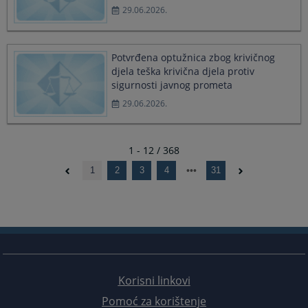
29.06.2026.
Potvrđena optužnica zbog krivičnog
djela teška krivična djela protiv
sigurnosti javnog prometa
29.06.2026.
1 - 12 / 368
1
2
3
4
31
Korisni linkovi
Pomoć za korištenje