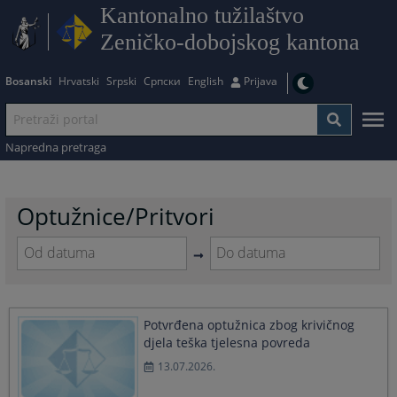
Kantonalno tužilaštvo
Zeničko-dobojskog kantona
Bosanski
Hrvatski
Srpski
Српски
English
Prijava
Napredna pretraga
Optužnice/Pritvori
Navigate
Navigate
forward
forward
to
to
Potvrđena optužnica zbog krivičnog
interact
interact
djela teška tjelesna povreda
with
with
the
the
13.07.2026.
calendar
calendar
and
and