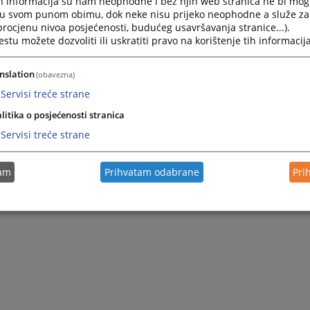
h informacija su nam neophodne i bez njih web stranica ne bi mog
Press
i u svom punom obimu, dok neke nisu prijeko neophodne a služe z
the
 procjenu nivoa posjećenosti, budućeg usavršavanja stranice...).
question
tu možete dozvoliti ili uskratiti pravo na korištenje tih informacija
mark
key
nslation
(obavezna)
to
get
Servisi treće strane
the
litika o posjećenosti stranica
keyboard
shortcuts
Servisi treće strane
for
changing
dates.
tam
Prihvatam odabrane
Pri