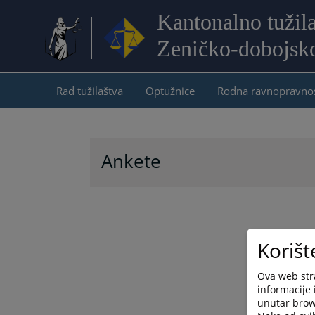
Kantonalno tužil
Zeničko-dobojsk
Rad tužilaštva
Optužnice
Rodna ravnopravno
Ankete
Korišt
Ova web stra
informacije 
unutar brows