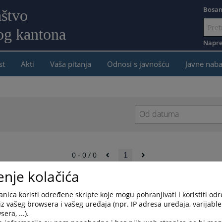
Bosan
aštvo
og kantona
Idi
na
Napre
sadržaj
st
Akti
Vaša pitanja
Odnosi s javnošću
Javne nab
Navigate
forward
to
0 - 0 / 0
1
interact
with
enje kolačića
the
calendar
and
nica koristi određene skripte koje mogu pohranjivati i koristiti od
select
iz vašeg browsera i vašeg uređaja (npr. IP adresa uređaja, varijable 
a
era, ...).
date.