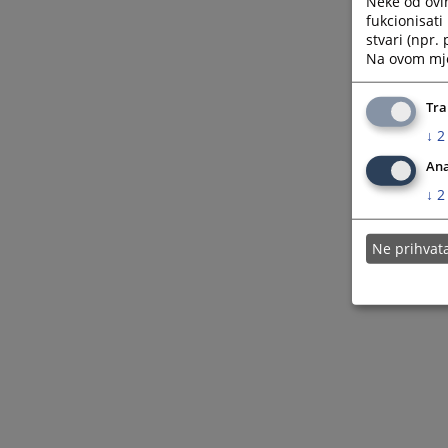
Neke od ovi
fukcionisat
stvari (npr.
Na ovom mjes
Tra
↓
2
Ana
↓
2
Ne prihva