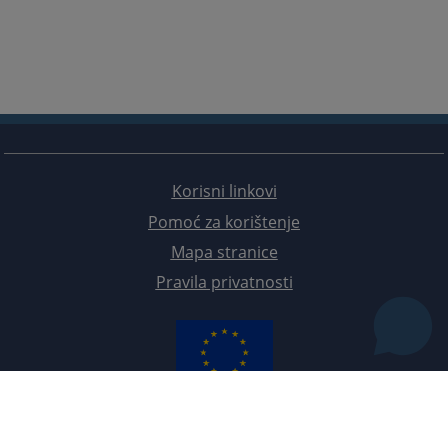
Korisni linkovi
Pomoć za korištenje
Mapa stranice
Pravila privatnosti
Redizajn web stranice je finansirala Evropska unija. Za njen sadržaj isključivo je odgovorno
Visoko sudsko i tužilačko vijeće BiH i ona ne odražava nužno stavove Evropske unije.