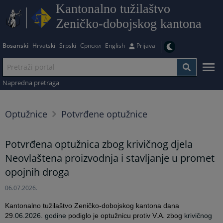
Kantonalno tužilaštvo
Zeničko-dobojskog kantona
Bosanski
Hrvatski
Srpski
Српски
English
Prijava
Napredna pretraga
Optužnice
Potvrđene optužnice
Potvrđena optužnica zbog krivičnog djela
Neovlaštena proizvodnja i stavljanje u promet
opojnih droga
06.07.2026.
Kantonalno tužilaštvo Zeničko-dobojskog kantona dana
29
.06.2026. godine
podiglo je optužnicu protiv V.A. zbog
krivičnog