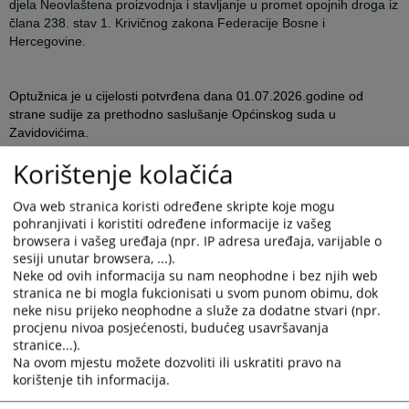
djela
Neovlaštena proizvodnja i stavljanje u promet opojnih droga iz
člana 238. stav 1. Krivičnog zakona Federacije Bosne i
Hercegovine.
Optužnica je u cijelosti potvrđena dana 01.07.2026.godine od
strane sudije za prethodno saslušanje Općinskog suda u
Zavidovićima.
Korištenje kolačića
*Molimo Vas da pri preuzimanju ili prenošenju informacija koje
objavljuje Kantonalno tužilaštvo Zeničko-dobojskog kantona o
Ova web stranica koristi određene skripte koje mogu
predmetima u kojima su osobe osumnjičene ili optužene za
pohranjivati i koristiti određene informacije iz vašeg
browsera i vašeg uređaja (npr. IP adresa uređaja, varijable o
krivična djela, imate u vidu presumpciju nevinosti iz člana 3.
sesiji unutar browsera, ...).
Zakona o krivičnom postupku F BiH u kojem je u stavu 1.
Neke od ovih informacija su nam neophodne i bez njih web
definisano da se svako smatra nevinim za krivično djelo dok se
stranica ne bi mogla fukcionisati u svom punom obimu, dok
pravomoćnom presudom ne utvrdi njegova krivnja.
neke nisu prijeko neophodne a služe za dodatne stvari (npr.
procjenu nivoa posjećenosti, budućeg usavršavanja
stranice...).
Na ovom mjestu možete dozvoliti ili uskratiti pravo na
Optužnica koja se nalazi u prilogu objave je anonimizirana u cilju
korištenje tih informacija.
zaštite oštećenih lica, svjedoka, službenih evidencija