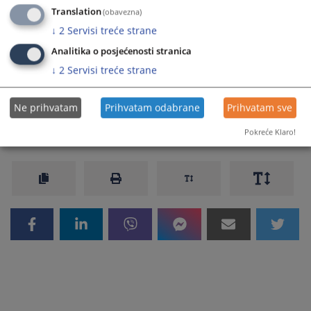
Translation
(obavezna)
Prikazana vijest je na
:
Bosanski jezik
↓
2
Servisi treće strane
Prateći dokumenti
Analitika o posjećenosti stranica
↓
2
Servisi treće strane
Optužnica V.A.
Ne prihvatam
Prihvatam odabrane
Prihvatam sve
63
PREGLEDA
Pokreće Klaro!